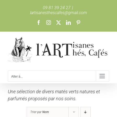
Passer
09 81 39 24 27
|
au
lartisanesthescafes@gmail.com
contenu
Facebook
Instagram
X
LinkedIn
Pinterest
Aller à...
Une sélection de divers matés verts natures et
parfumés proposés par nos soins.
Trier par
Nom