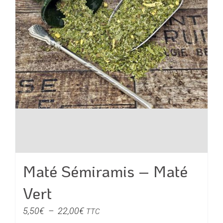
sur
la
page
du
produit
Maté Sémiramis – Maté
Vert
Plage
5,50
€
–
22,00
€
TTC