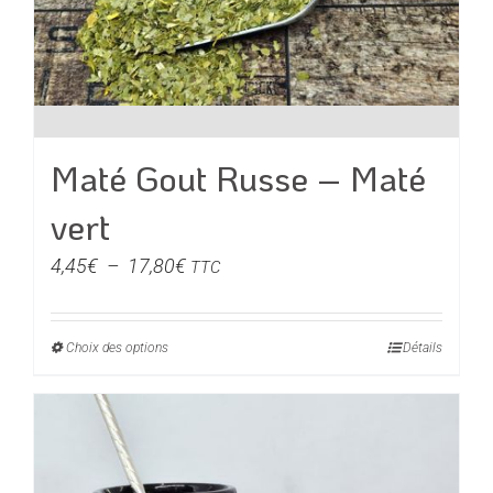
Maté Gout Russe – Maté
vert
Plage
4,45
€
–
17,80
€
TTC
de
prix :
Choix des options
Ce
Détails
4,45€
produit
à
a
17,80€
plusieurs
variations.