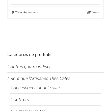
de
prix :
Choix des options
Ce
Détails
5,50€
produit
à
a
22,00€
plusieurs
variations.
Les
options
Catégories de produits
peuvent
Autres gourmandises
être
choisies
Boutique l'Artisanes Thés Cafés
sur
la
Accessoires pour le café
page
Coffrets
du
produit