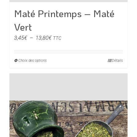
Maté Printemps – Maté
Vert
Plage
3,45
€
–
13,80
€
TTC
de
prix :
Choix des options
Ce
Détails
3,45€
produit
à
a
13,80€
plusieurs
variations.
Les
options
peuvent
être
choisies