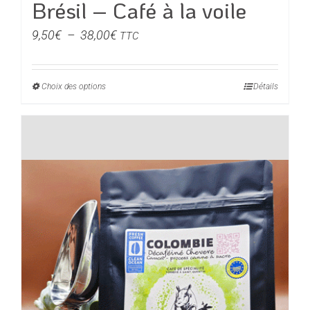
Brésil – Café à la voile
Plage
9,50
€
–
38,00
€
TTC
de
prix :
Choix des options
Ce
Détails
9,50€
produit
à
a
38,00€
plusieurs
variations.
Les
options
peuvent
être
choisies
sur
la