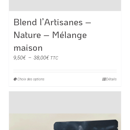
Blend l’Artisanes –
Nature – Mélange
maison
Plage
9,50
€
–
38,00
€
TTC
de
prix :
Choix des options
Ce
Détails
9,50€
produit
à
a
38,00€
plusieurs
variations.
Les
options