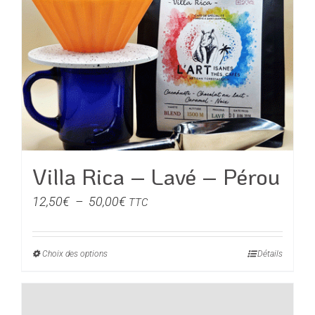
Villa Rica – Lavé – Pérou
Plage
12,50
€
–
50,00
€
TTC
de
prix :
Choix des options
Ce
Détails
12,50€
produit
à
a
50,00€
plusieurs