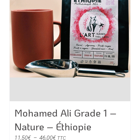
choisies
sur
la
page
du
produit
Mohamed Ali Grade 1 –
Nature – Éthiopie
Plage
11,50
€
–
46,00
€
TTC