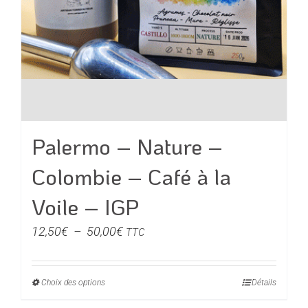
produit
Palermo – Nature –
Colombie – Café à la
Voile – IGP
Plage
12,50
€
–
50,00
€
TTC
de
prix :
Choix des options
Ce
Détails
12,50€
produit
à