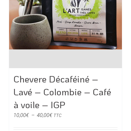
page
du
produit
Chevere Décaféiné –
Lavé – Colombie – Café
à voile – IGP
Plage
10,00
€
–
40,00
€
TTC
de
prix :