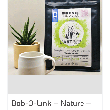
peuvent
être
choisies
sur
la
page
du
produit
Bob-O-Link – Nature –