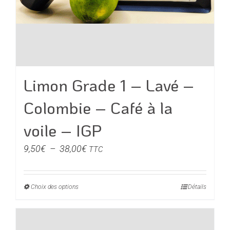
Limon Grade 1 – Lavé –
Colombie – Café à la
voile – IGP
Plage
9,50
€
–
38,00
€
TTC
de
prix :
Choix des options
Ce
Détails
9,50€
produit
à
a
38,00€