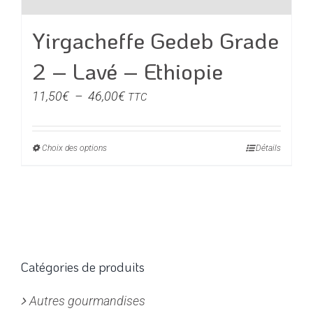
Yirgacheffe Gedeb Grade
2 – Lavé – Ethiopie
Plage
11,50
€
–
46,00
€
TTC
de
prix :
Choix des options
Ce
Détails
11,50€
produit
à
a
46,00€
plusieurs
variations.
Les
options
Catégories de produits
peuvent
Autres gourmandises
être