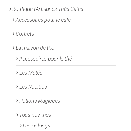
choisies
Boutique l'Artisanes Thés Cafés
sur
la
Accessoires pour le café
page
Coffrets
du
produit
La maison de thé
Accessoires pour le thé
Les Matés
Les Rooïbos
Potions Magiques
Tous nos thés
Les oolongs