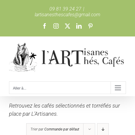
Passer
09 81 39 24 27
|
au
lartisanesthescafes@gmail.com
contenu
Facebook
Instagram
X
LinkedIn
Pinterest
Aller à...
Retrouvez les cafés sélectionnés et torréfiés sur
place par L’Artisanes.
Trier par
Commande par défaut