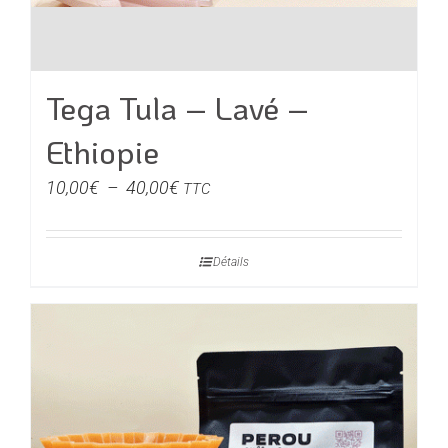
Tega Tula – Lavé –
Ethiopie
Plage
10,00
€
–
40,00
€
TTC
de
prix :
Détails
10,00€
à
40,00€