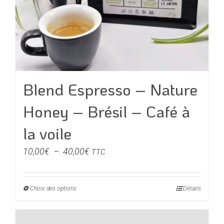
Blend Espresso – Nature
Honey – Brésil – Café à
la voile
Plage
10,00
€
–
40,00
€
TTC
de
prix :
Choix des options
Ce
Détails
10,00€
produit
à
a
40,00€