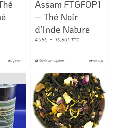
Thé
Assam FTGFOP1
sur
la
mé
– Thé Noir
page
du
d’Inde Nature
e
produit
Plage
4,95
€
–
19,80
€
TTC
de
€
prix :
Aperçu
Choix des options
Ce
Aperçu
4,95€
0€
produit
à
a
19,80€
rs
plusieurs
ons.
variations.
Les
s
options
t
peuvent
être