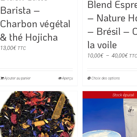
Blend Espr
Barista –
– Nature H
Charbon végétal
– Brésil – 
& thé Hojicha
la voile
13,00
€
TTC
Pla
10,00
€
–
40,00
€
TT
de
prix 
Ajouter au panier
Aperçu
Choix des options
Ce
10,
produit
à
Stock épuisé
a
40,
plusieu
variati
Les
option