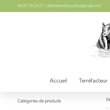
Passer
09 81 39 24 27
|
lartisanesthescafes@gmail.com
au
contenu
Accueil
Torréfacteur
Re
Catégories de produits