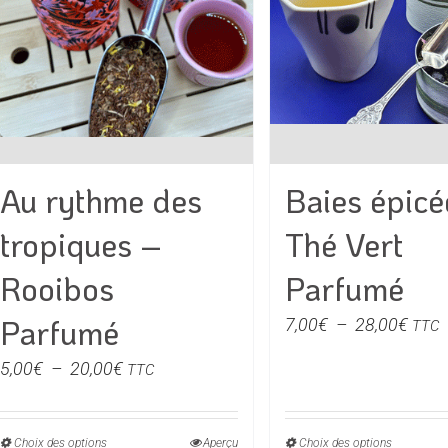
choisies
choisie
sur
sur
la
la
page
page
du
du
produit
produit
Au rythme des
Baies épicé
tropiques –
Thé Vert
Rooibos
Parfumé
Parfumé
Plag
7,00
€
–
28,00
€
TTC
de
Plage
5,00
€
–
20,00
€
TTC
prix :
de
7,00
prix :
à
Choix des options
Ce
Aperçu
Choix des options
Ce