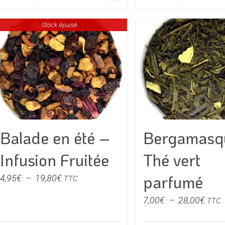
5,00€
28,0
produit
produit
à
Stock épuisé
a
a
20,00€
plusieurs
plusieu
variations.
variati
Les
Les
options
option
peuvent
peuven
être
être
choisies
choisie
Balade en été –
Bergamasq
sur
sur
la
la
Infusion Fruitée
Thé vert
page
page
du
du
parfumé
Plage
4,95
€
–
19,80
€
TTC
produit
produit
de
Plag
7,00
€
–
28,00
€
TTC
prix :
de
4,95€