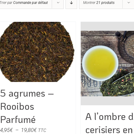
Trier par
Commande par défaut
Montrer
21 produits
5 agrumes –
Rooibos
A l’ombre 
Parfumé
cerisiers en
Plage
4,95
€
–
19,80
€
TTC