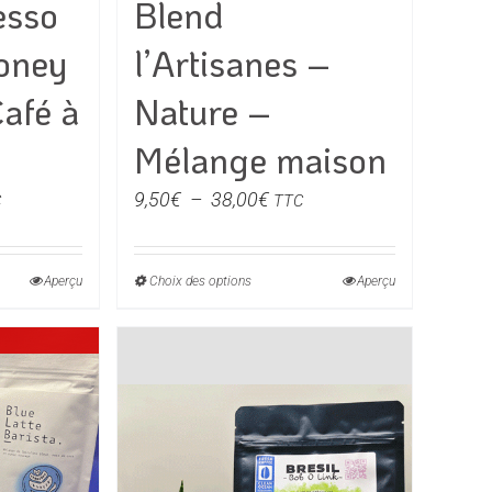
esso
Blend
oney
l’Artisanes –
Café à
Nature –
Mélange maison
ge
Plage
9,50
€
–
38,00
€
C
TTC
de
:
prix :
Aperçu
Choix des options
Ce
Aperçu
00€
9,50€
produit
à
a
00€
38,00€
rs
plusieurs
ons.
variations.
Les
s
options