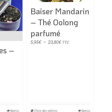
s
choisies
Baiser Mandarin
sur
la
– Thé Oolong
page
du
parfumé
produit
Plage
5,95
€
–
23,80
€
TTC
es –
de
prix :
5,95€
à
23,80€
e
€
Aperçu
Choix des options
Ce
Aperçu