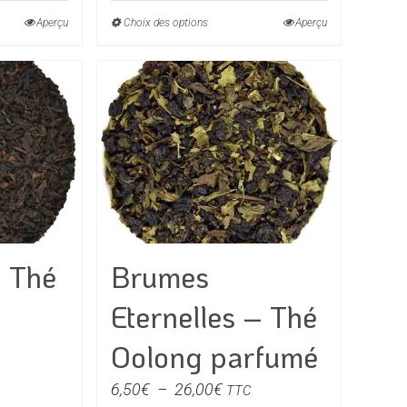
prix :
5,00€
Aperçu
Choix des options
Ce
Aperçu
€
à
produit
20,00€
a
0€
rs
plusieurs
ons.
variations.
Les
s
options
t
peuvent
être
s
choisies
– Thé
Brumes
sur
la
Eternelles – Thé
page
du
Oolong parfumé
produit
e
Plage
6,50
€
–
26,00
€
TTC