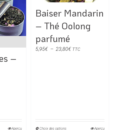
s
choisies
Baiser Mandarin
sur
la
– Thé Oolong
page
du
parfumé
produit
Plage
5,95
€
–
23,80
€
TTC
es –
de
prix :
5,95€
à
23,80€
e
€
Aperçu
Choix des options
Ce
Aperçu