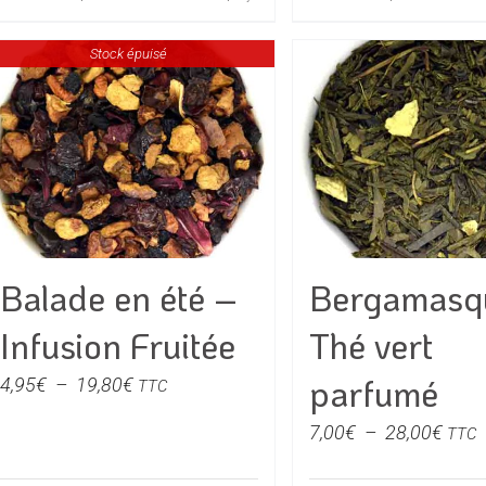
5,00€
28,0
produit
produit
à
Stock épuisé
a
a
20,00€
plusieurs
plusieu
variations.
variati
Les
Les
options
option
peuvent
peuven
être
être
choisies
choisie
Balade en été –
Bergamasq
sur
sur
la
la
Infusion Fruitée
Thé vert
page
page
du
du
parfumé
Plage
4,95
€
–
19,80
€
TTC
produit
produit
de
Plag
7,00
€
–
28,00
€
TTC
prix :
de
4,95€