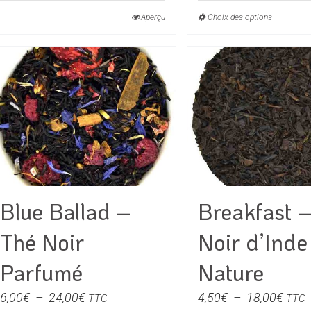
prix :
à
Aperçu
Choix des options
Ce
7,00
19,80€
produit
à
a
28,0
plusieu
variati
Les
option
peuven
être
choisie
Blue Ballad –
Breakfast 
sur
la
Thé Noir
Noir d’Inde
page
du
Parfumé
Nature
produit
Plage
Plag
6,00
€
–
24,00
€
4,50
€
–
18,00
€
TTC
TTC