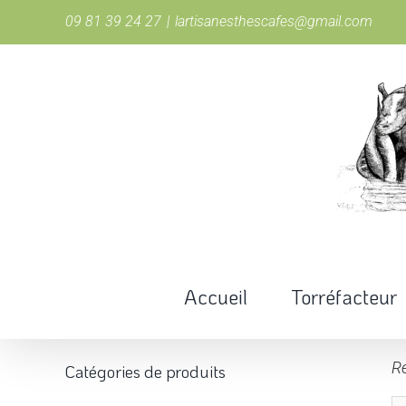
Passer
09 81 39 24 27
|
lartisanesthescafes@gmail.com
au
contenu
Accueil
Torréfacteur
Re
Catégories de produits