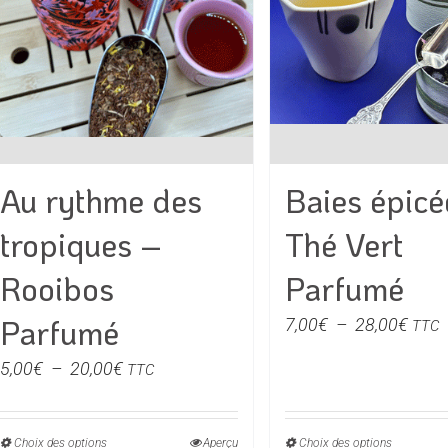
choisies
choisie
sur
sur
la
la
page
page
du
du
produit
produit
Au rythme des
Baies épicé
tropiques –
Thé Vert
Rooibos
Parfumé
Parfumé
Plag
7,00
€
–
28,00
€
TTC
de
Plage
5,00
€
–
20,00
€
TTC
prix :
de
7,00
prix :
à
Choix des options
Ce
Aperçu
Choix des options
Ce