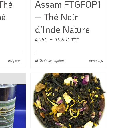
Thé
Assam FTGFOP1
sur
la
mé
– Thé Noir
page
du
d’Inde Nature
e
produit
Plage
4,95
€
–
19,80
€
TTC
de
€
prix :
Aperçu
Choix des options
Ce
Aperçu
4,95€
0€
produit
à
a
19,80€
rs
plusieurs
ons.
variations.
Les
s
options
t
peuvent
être