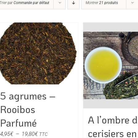
Trier par
Commande par défaut
Montrer
21 produits
5 agrumes –
Rooibos
A l’ombre 
Parfumé
cerisiers en
Plage
4,95
€
–
19,80
€
TTC