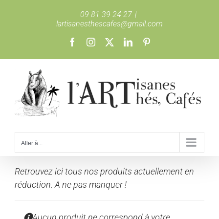
Passer
09 81 39 24 27
|
au
lartisanesthescafes@gmail.com
contenu
Facebook
Instagram
X
LinkedIn
Pinterest
Aller à...
Retrouvez ici tous nos produits actuellement en
réduction. A ne pas manquer !
Aucun produit ne correspond à votre