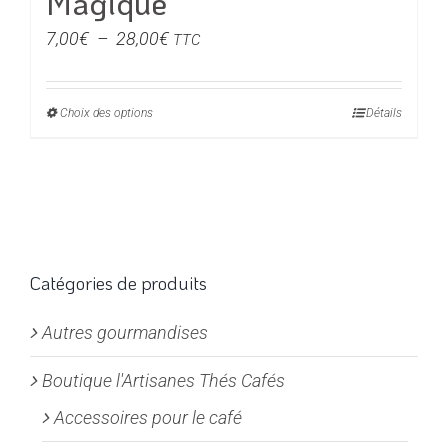
Magique
Plage
7,00
€
–
28,00
€
TTC
de
prix :
Choix des options
Ce
Détails
7,00€
produit
à
a
28,00€
plusieurs
variations.
Les
options
Catégories de produits
peuvent
Autres gourmandises
être
choisies
Boutique l'Artisanes Thés Cafés
sur
la
Accessoires pour le café
page