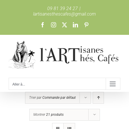
Passer
09 81 39 24 27
|
au
lartisanesthescafes@gmail.com
contenu
Facebook
Instagram
X
LinkedIn
Pinterest
Aller à...
Trier par
Commande par défaut
Montrer
21 produits