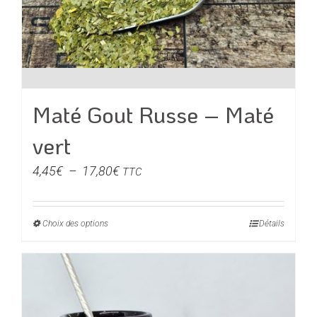
Maté Gout Russe – Maté
vert
Plage
4,45
€
–
17,80
€
TTC
de
prix :
Choix des options
Ce
Détails
4,45€
produit
à
a
17,80€
plusieurs
variations.