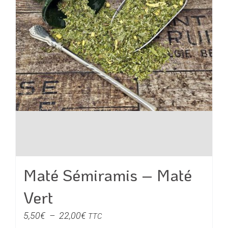
sur
la
page
du
produit
Maté Sémiramis – Maté
Vert
Plage
5,50
€
–
22,00
€
TTC