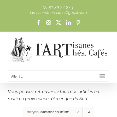
Passer
09 81 39 24 27
|
au
lartisanesthescafes@gmail.com
contenu
Facebook
Instagram
X
LinkedIn
Pinterest
Aller à...
Vous pouvez retrouver ici tous nos articles en
maté en provenance d’Amérique du Sud.
Trier par
Commande par défaut