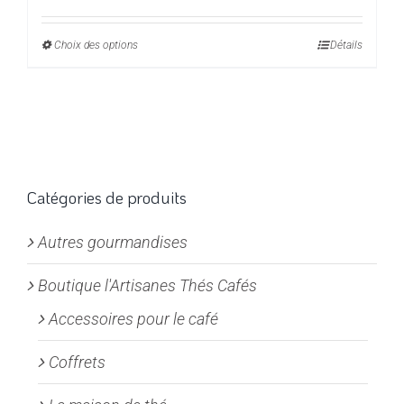
de
prix :
Choix des options
Ce
Détails
5,50€
produit
à
a
22,00€
plusieurs
variations.
Les
options
Catégories de produits
peuvent
Autres gourmandises
être
choisies
Boutique l'Artisanes Thés Cafés
sur
la
Accessoires pour le café
page
Coffrets
du
produit