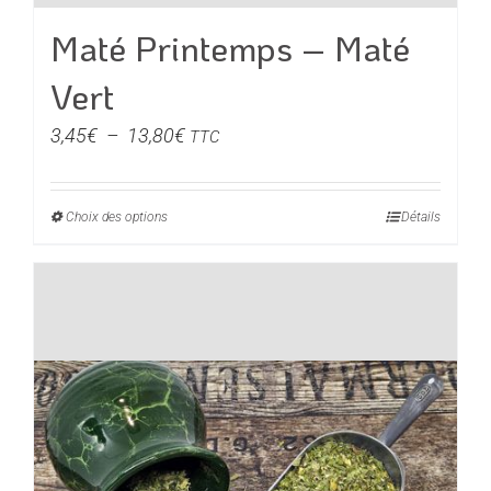
Maté Printemps – Maté
Vert
Plage
3,45
€
–
13,80
€
TTC
de
prix :
Choix des options
Ce
Détails
3,45€
produit
à
a
13,80€
plusieurs
variations.
Les
options
peuvent
être
choisies