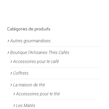
a
32,00€
plusieurs
variations.
Les
options
Catégories de produits
peuvent
Autres gourmandises
être
choisies
Boutique l'Artisanes Thés Cafés
sur
la
Accessoires pour le café
page
Coffrets
du
produit
La maison de thé
Accessoires pour le thé
Les Matés