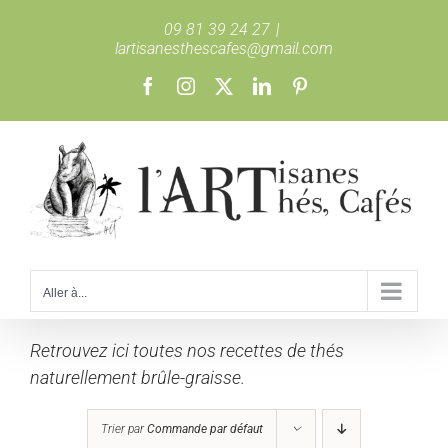
Passer
09 81 39 24 27
|
au
lartisanesthescafes@gmail.com
contenu
Facebook
Instagram
X
LinkedIn
Pinterest
Aller à...
Retrouvez ici toutes nos recettes de thés
naturellement brûle-graisse.
Trier par
Commande par défaut