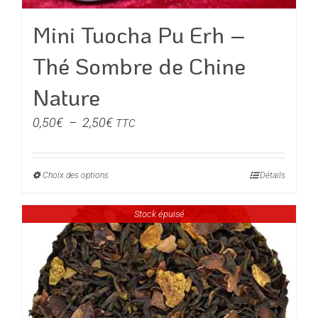
Mini Tuocha Pu Erh –
Thé Sombre de Chine
Nature
Plage
0,50
€
–
2,50
€
TTC
de
prix :
Choix des options
Ce
Détails
0,50€
produit
à
Stock épuisé
a
2,50€
plusieurs
variations.
Les
options
peuvent