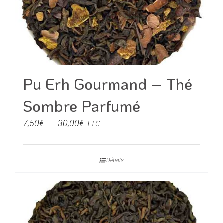
être
choisies
sur
la
page
du
Pu Erh Gourmand – Thé
produit
Sombre Parfumé
Plage
7,50
€
–
30,00
€
TTC
de
prix :
Détails
7,50€
à
30,00€