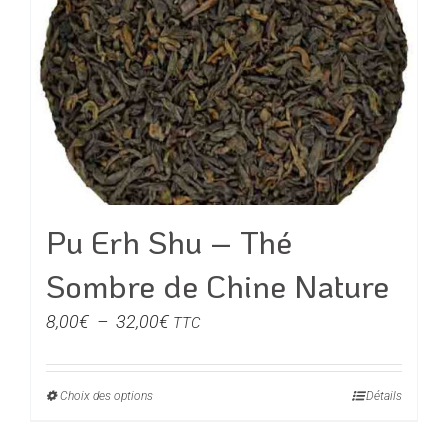
Pu Erh Shu – Thé
Sombre de Chine Nature
Plage
8,00
€
–
32,00
€
TTC
de
prix :
Choix des options
Ce
Détails
8,00€
produit
à