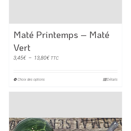
Maté Printemps – Maté
Vert
Plage
3,45
€
–
13,80
€
TTC
de
prix :
Choix des options
Ce
Détails
3,45€
produit
à
a
13,80€
plusieurs
variations.
Les
options