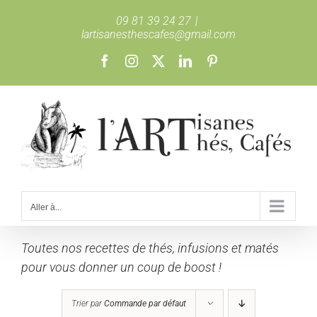
Passer
09 81 39 24 27
|
au
lartisanesthescafes@gmail.com
contenu
Facebook
Instagram
X
LinkedIn
Pinterest
Aller à...
Toutes nos recettes de thés, infusions et matés
pour vous donner un coup de boost !
Trier par
Commande par défaut