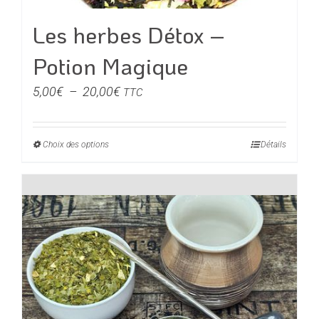
Les herbes Détox –
Potion Magique
Plage
5,00
€
–
20,00
€
TTC
de
prix :
Choix des options
Ce
Détails
5,00€
produit
à
a
20,00€
plusieurs
variations.
Les
options
peuvent
être