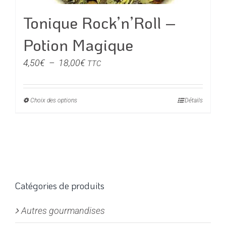
page
du
Tonique Rock’n’Roll –
produit
Potion Magique
Plage
4,50
€
–
18,00
€
TTC
de
prix :
Choix des options
Ce
Détails
4,50€
produit
à
a
18,00€
plusieurs
variations.
Les
options
Catégories de produits
peuvent
Autres gourmandises
être
choisies