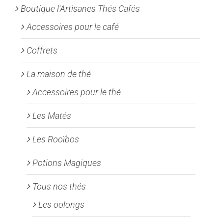
Boutique l'Artisanes Thés Cafés
sur
la
Accessoires pour le café
page
Coffrets
du
produit
La maison de thé
Accessoires pour le thé
Les Matés
Les Rooïbos
Potions Magiques
Tous nos thés
Les oolongs