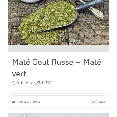
choisies
sur
la
page
du
produit
Maté Gout Russe – Maté
vert
Plage
4,45
€
–
17,80
€
TTC
de
prix :
Choix des options
Ce
Détails
4,45€
produit
à
a