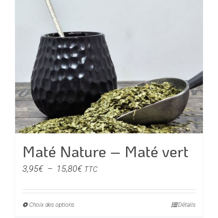
17,80€
plusieurs
variations.
Les
options
peuvent
être
choisies
sur
la
page
du
Maté Nature – Maté vert
produit
Plage
3,95
€
–
15,80
€
TTC
de
prix :
Choix des options
Ce
Détails
3,95€