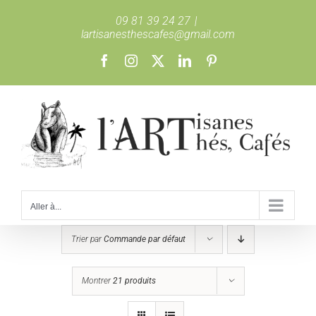
Passer
09 81 39 24 27
|
au
lartisanesthescafes@gmail.com
contenu
Facebook
Instagram
X
LinkedIn
Pinterest
Aller à...
Trier par
Commande par défaut
Montrer
21 produits