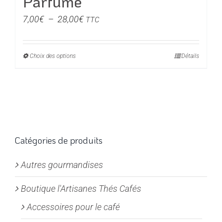
Parfumé
Plage
7,00
€
–
28,00
€
TTC
de
prix :
Choix des options
Ce
Détails
7,00€
produit
à
a
28,00€
plusieurs
variations.
Les
options
Catégories de produits
peuvent
Autres gourmandises
être
choisies
Boutique l'Artisanes Thés Cafés
sur
la
Accessoires pour le café
page