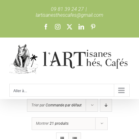
Passer
09 81 39 24 27
|
au
lartisanesthescafes@gmail.com
contenu
Facebook
Instagram
X
LinkedIn
Pinterest
Aller à...
Trier par
Commande par défaut
Montrer
21 produits