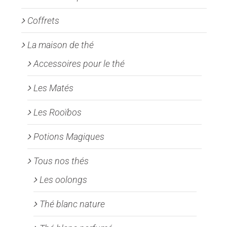
page
Coffrets
du
produit
La maison de thé
Accessoires pour le thé
Les Matés
Les Rooïbos
Potions Magiques
Tous nos thés
Les oolongs
Thé blanc nature