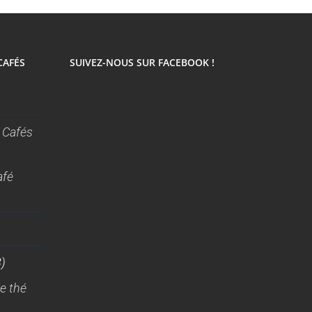
CAFÉS
SUIVEZ-NOUS SUR FACEBOOK !
 Cafés
afé
)
e thé