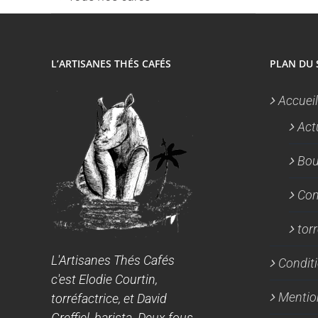
L’ARTISANES THÉS CAFÉS
PLAN DU 
Accueil
Act
Bou
Con
tor
L'Artisanes Thés Cafés
Conditi
c'est Elodie Courtin,
Mentio
torréfactrice, et David
Greffiel, barista. Deux fous