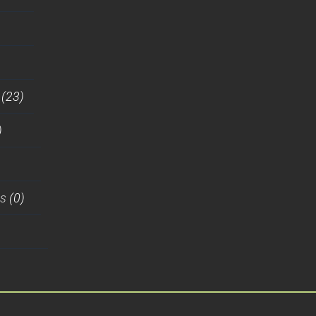
(23)
)
es
(0)