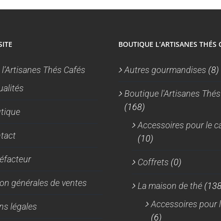
SITE
BOUTIQUE L’ARTISANES THÉS 
 l’Artisanes Thés Cafés
Autres gourmandises
(8)
ualités
Boutique l'Artisanes Thés
(168)
tique
Accessoires pour le c
tact
(10)
réfacteur
Coffrets
(0)
on générales de ventes
La maison de thé
(138
Accessoires pour l
ns légales
(6)