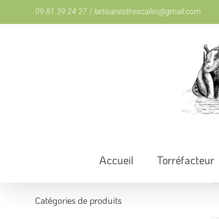
Passer
09 81 39 24 27
|
lartisanesthescafes@gmail.com
au
contenu
Accueil
Torréfacteur
Catégories de produits