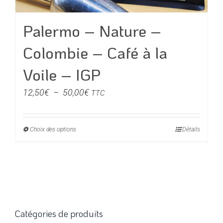
Palermo – Nature –
Colombie – Café à la
Voile – IGP
Plage
12,50
€
–
50,00
€
TTC
de
prix :
Choix des options
Ce
Détails
12,50€
produit
à
a
50,00€
plusieurs
variations.
Les
options
Catégories de produits