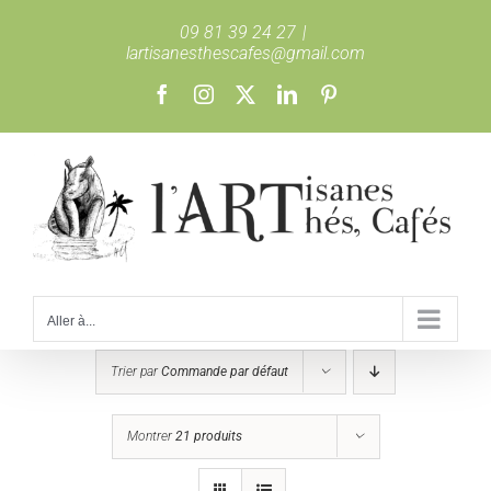
Passer
09 81 39 24 27
|
au
lartisanesthescafes@gmail.com
contenu
Facebook
Instagram
X
LinkedIn
Pinterest
Aller à...
Trier par
Commande par défaut
Montrer
21 produits