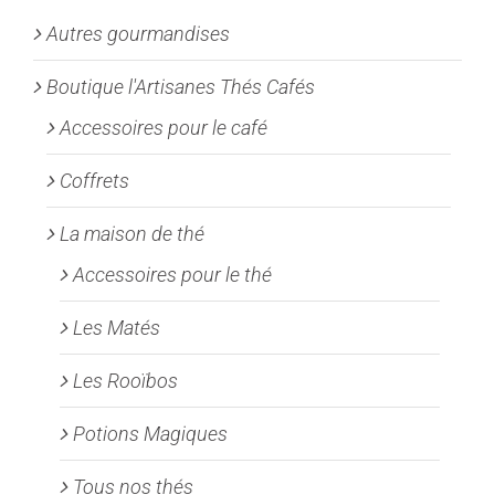
peuvent
Autres gourmandises
être
choisies
Boutique l'Artisanes Thés Cafés
sur
la
Accessoires pour le café
page
Coffrets
du
produit
La maison de thé
Accessoires pour le thé
Les Matés
Les Rooïbos
Potions Magiques
Tous nos thés