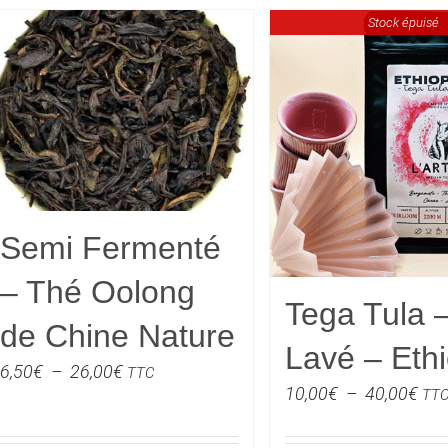
Stock épuisé
Semi Fermenté
– Thé Oolong
Tega Tula 
de Chine Nature
Lavé – Ethi
Plage
6,50
€
–
26,00
€
TTC
Pla
10,00
€
–
40,00
€
TT
de
de
prix :
prix 