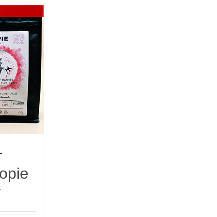
–
opie
ge
C
: