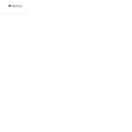
Aperçu
00€
00€