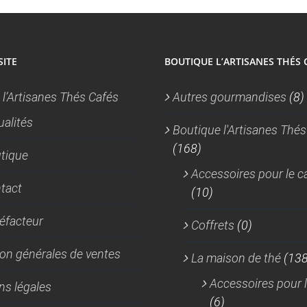
SITE
BOUTIQUE L’ARTISANES THÉS 
 l’Artisanes Thés Cafés
Autres gourmandises
(8)
ualités
Boutique l'Artisanes Thés
(168)
tique
Accessoires pour le c
tact
(10)
réfacteur
Coffrets
(0)
on générales de ventes
La maison de thé
(138
Accessoires pour l
ns légales
(6)