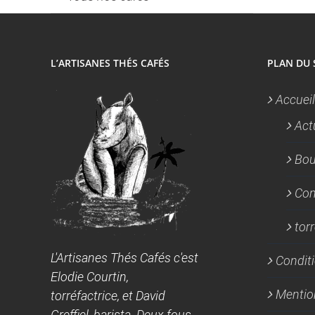
L’ARTISANES THÉS CAFÉS
PLAN DU 
Accueil
Act
Bou
Con
tor
L'Artisanes Thés Cafés c'est
Conditi
Elodie Courtin,
Mentio
torréfactrice, et David
Greffiel, barista. Deux fous