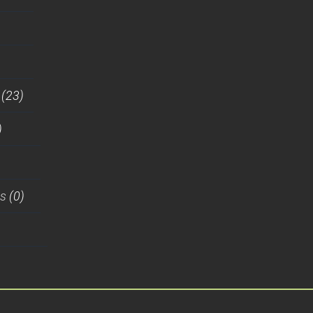
(23)
)
es
(0)