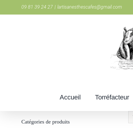
Passer
09 81 39 24 27
|
lartisanesthescafes@gmail.com
au
contenu
Accueil
Torréfacteur
Catégories de produits