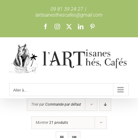
Passer
09 81 39 24 27
|
au
lartisanesthescafes@gmail.com
contenu
Facebook
Instagram
X
LinkedIn
Pinterest
Aller à...
Trier par
Commande par défaut
Montrer
21 produits