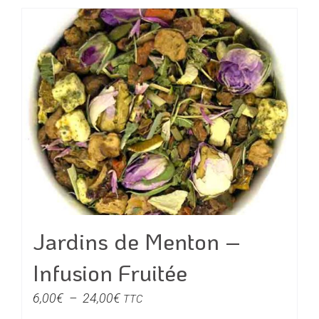
produit
à
a
20,00€
plusieurs
variations.
Les
options
peuvent
être
choisies
sur
la
page
du
Jardins de Menton –
produit
Infusion Fruitée
Plage
6,00
€
–
24,00
€
TTC
de