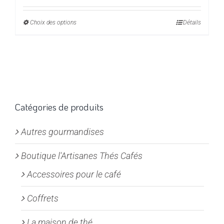
prix :
Choix des options
Ce
Détails
6,00€
produit
à
a
24,00€
plusieurs
variations.
Les
options
Catégories de produits
peuvent
Autres gourmandises
être
choisies
Boutique l'Artisanes Thés Cafés
sur
la
Accessoires pour le café
page
Coffrets
du
produit
La maison de thé