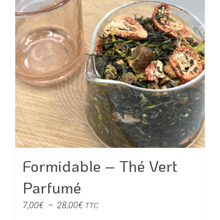
options
peuvent
être
choisies
sur
la
page
du
produit
Formidable – Thé Vert
Parfumé
Plage
7,00
€
–
28,00
€
TTC
de