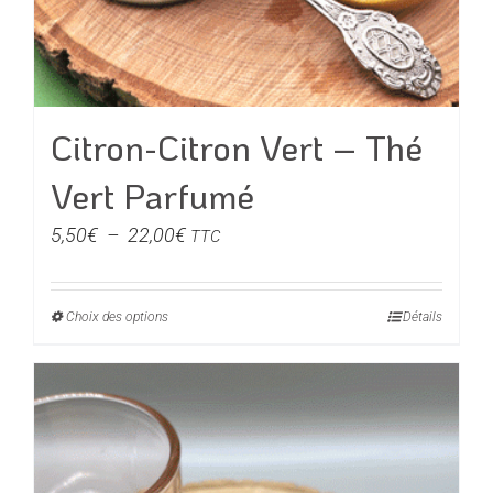
Citron-Citron Vert – Thé
Vert Parfumé
Plage
5,50
€
–
22,00
€
TTC
de
prix :
Choix des options
Ce
Détails
5,50€
produit
à
a
22,00€
plusieurs
variations.
Les