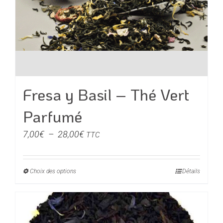
Fresa y Basil – Thé Vert
Parfumé
Plage
7,00
€
–
28,00
€
TTC
de
prix :
Choix des options
Ce
Détails
7,00€
produit
à
a
28,00€
plusieurs