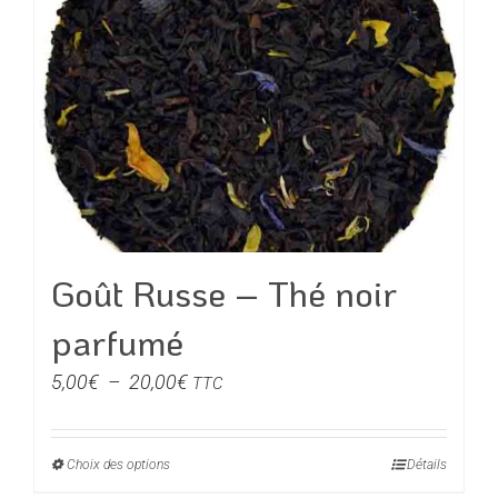
variations.
Les
options
peuvent
être
choisies
sur
la
page
du
Goût Russe – Thé noir
produit
parfumé
Plage
5,00
€
–
20,00
€
TTC
de
prix :
Choix des options
Ce
Détails
5,00€