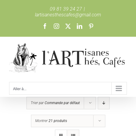
Passer
09 81 39 24 27
|
au
lartisanesthescafes@gmail.com
contenu
Facebook
Instagram
X
LinkedIn
Pinterest
Aller à...
Trier par
Commande par défaut
Montrer
21 produits