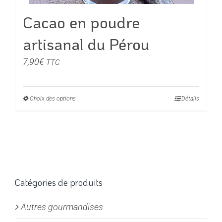
Cacao en poudre
artisanal du Pérou
7,90
€
TTC
Choix des options
Ce
Détails
produit
a
plusieurs
variations.
Les
options
Catégories de produits
peuvent
Autres gourmandises
être
choisies