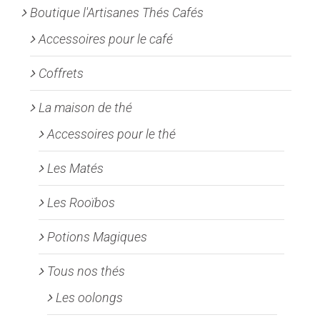
Boutique l'Artisanes Thés Cafés
sur
la
Accessoires pour le café
page
Coffrets
du
produit
La maison de thé
Accessoires pour le thé
Les Matés
Les Rooïbos
Potions Magiques
Tous nos thés
Les oolongs