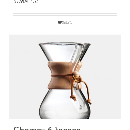
51,90
€
TTC
Détails
Chemex 6 tasses