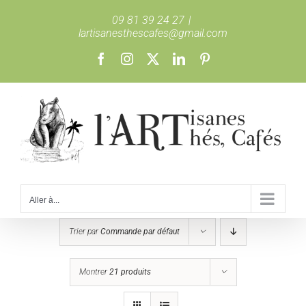
Passer
09 81 39 24 27
|
au
lartisanesthescafes@gmail.com
contenu
Facebook
Instagram
X
LinkedIn
Pinterest
Aller à...
Trier par
Commande par défaut
Montrer
21 produits