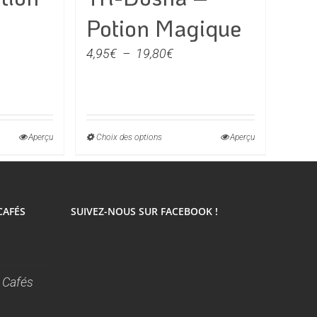
Potion Magique
e
Plage
4,95
€
–
19,80
€
de
prix :
€
4,95€
à
Aperçu
Choix des options
Ce
Aperçu
0€
19,80€
produit
a
rs
plusieurs
CAFÉS
SUIVEZ-NOUS SUR FACEBOOK !
ons.
variations.
Les
s
options
t
peuvent
 Cafés
être
s
choisies