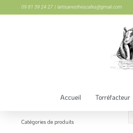
Passer
09 81 39 24 27
|
lartisanesthescafes@gmail.com
au
contenu
Accueil
Torréfacteur
Catégories de produits