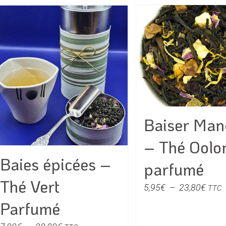
Baiser Man
– Thé Oolo
Baies épicées –
parfumé
Thé Vert
Plag
5,95
€
–
23,80
€
TTC
de
Parfumé
prix :