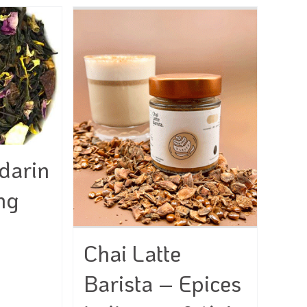
darin
ng
Chai Latte
e
Barista – Epices