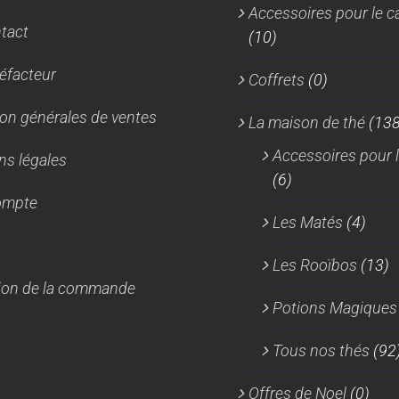
Accessoires pour le c
sur
sur
tact
(10)
la
la
page
page
réfacteur
Coffrets
(0)
du
du
produit
produit
on générales de ventes
La maison de thé
(138
Accessoires pour l
ns légales
(6)
ompte
Les Matés
(4)
Les Rooïbos
(13)
tion de la commande
Potions Magiques
Tous nos thés
(92
Offres de Noel
(0)