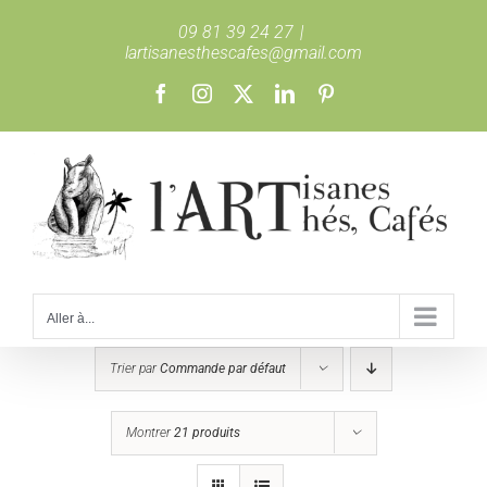
Passer
09 81 39 24 27
|
au
lartisanesthescafes@gmail.com
contenu
Facebook
Instagram
X
LinkedIn
Pinterest
Aller à...
Trier par
Commande par défaut
Montrer
21 produits