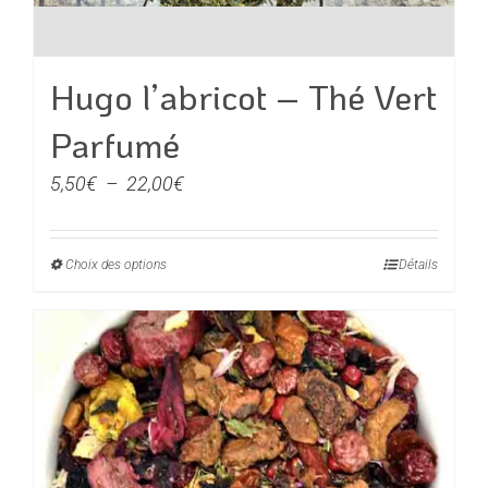
Hugo l’abricot – Thé Vert
Parfumé
Plage
5,50
€
–
22,00
€
de
prix :
Choix des options
Ce
Détails
5,50€
produit
à
a
22,00€
plusieurs
variations.
Les
options
peuvent