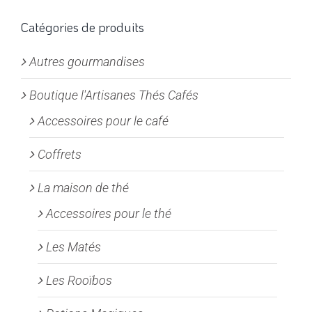
Les
options
Catégories de produits
peuvent
Autres gourmandises
être
choisies
Boutique l'Artisanes Thés Cafés
sur
la
Accessoires pour le café
page
Coffrets
du
produit
La maison de thé
Accessoires pour le thé
Les Matés
Les Rooïbos