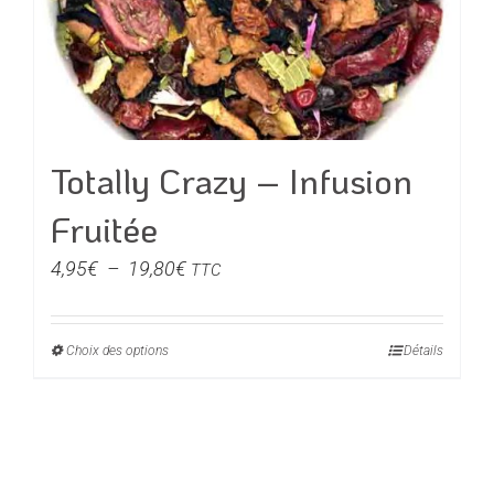
être
choisies
sur
la
page
du
Totally Crazy – Infusion
produit
Fruitée
Plage
4,95
€
–
19,80
€
TTC
de
prix :
Choix des options
Ce
Détails
4,95€
produit
à
a
19,80€
plusieurs
variations.