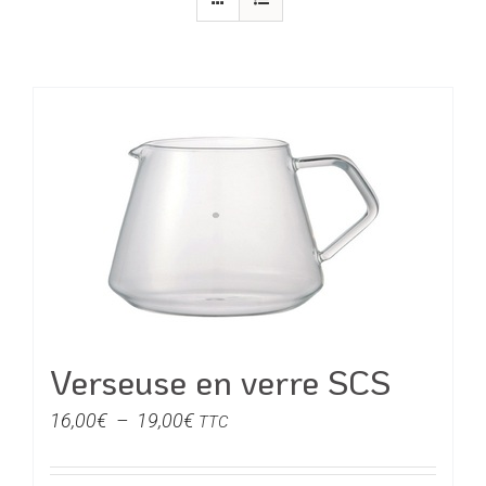
Verseuse en verre SCS
Plage
16,00
€
–
19,00
€
TTC
de
prix :