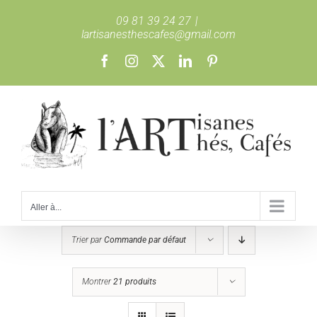
Passer
09 81 39 24 27
|
au
lartisanesthescafes@gmail.com
contenu
Facebook
Instagram
X
LinkedIn
Pinterest
Aller à...
Trier par
Commande par défaut
Montrer
21 produits