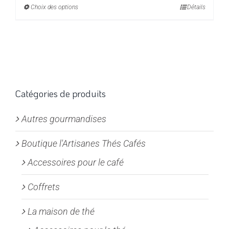
Choix des options
Ce
Détails
16,00€
produit
à
a
19,00€
plusieurs
variations.
Les
options
Catégories de produits
peuvent
Autres gourmandises
être
choisies
Boutique l'Artisanes Thés Cafés
sur
la
Accessoires pour le café
page
Coffrets
du
produit
La maison de thé