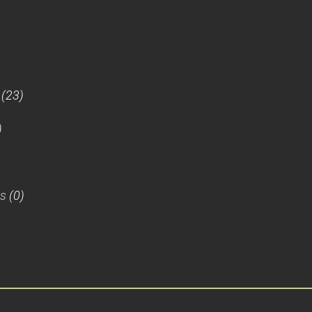
(23)
)
es
(0)