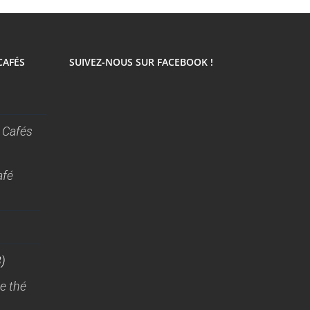
CAFÉS
SUIVEZ-NOUS SUR FACEBOOK !
 Cafés
afé
)
e thé