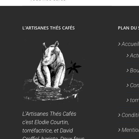
L’ARTISANES THÉS CAFÉS
PLAN DU 
Accueil
Act
Bou
Con
tor
L'Artisanes Thés Cafés
Conditi
c'est Elodie Courtin,
Mentio
torréfactrice, et David
Greffiel, barista. Deux fous