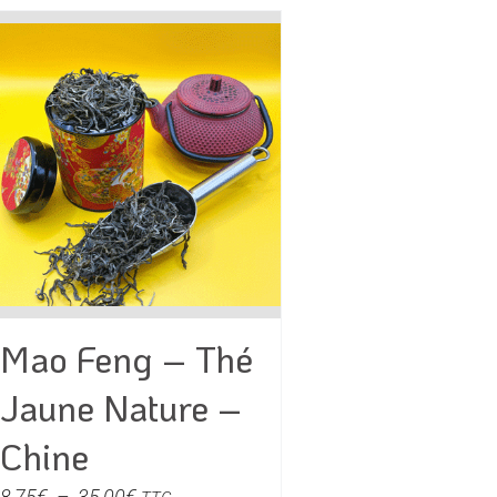
Mao Feng – Thé
Jaune Nature –
Chine
Plage
8,75
€
–
35,00
€