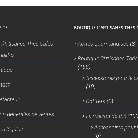
produit
SITE
BOUTIQUE L’ARTISANES THÉS 
 l’Artisanes Thés Cafés
Autres gourmandises
(8)
ualités
Boutique l'Artisanes Thés
(168)
tique
Accessoires pour le c
tact
(10)
réfacteur
Coffrets
(0)
on générales de ventes
La maison de thé
(138
Accessoires pour l
ns légales
(6)