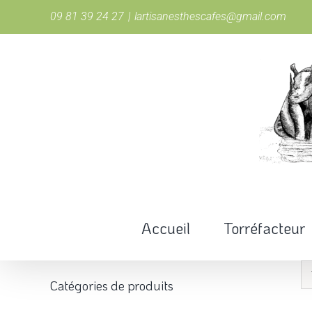
Passer
09 81 39 24 27
|
lartisanesthescafes@gmail.com
au
contenu
Accueil
Torréfacteur
Catégories de produits