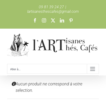
Passer
09 81 39 24 27
|
au
lartisanesthescafes@gmail.com
contenu
Facebook
Instagram
X
LinkedIn
Pinterest
Aller à...
Aucun produit ne correspond à votre
sélection.