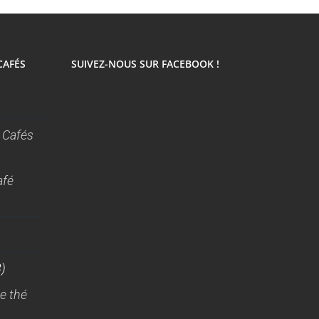
CAFÉS
SUIVEZ-NOUS SUR FACEBOOK !
 Cafés
afé
)
e thé