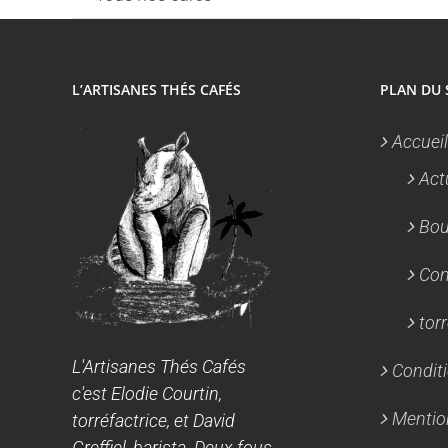
L’ARTISANES THÉS CAFÉS
PLAN DU 
Accueil
Act
Bou
Con
tor
L'Artisanes Thés Cafés
Conditi
c'est Elodie Courtin,
Mentio
torréfactrice, et David
Greffiel, barista. Deux fous