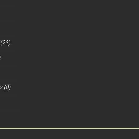
(23)
)
es
(0)