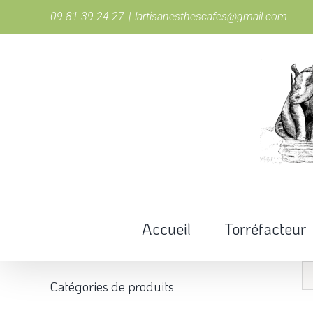
Passer
09 81 39 24 27
|
lartisanesthescafes@gmail.com
au
contenu
Accueil
Torréfacteur
Catégories de produits