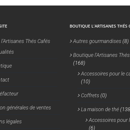
produit
SITE
BOUTIQUE L’ARTISANES THÉS 
 l’Artisanes Thés Cafés
Autres gourmandises
(8)
ualités
Boutique l'Artisanes Thés
(168)
tique
Accessoires pour le c
tact
(10)
réfacteur
Coffrets
(0)
on générales de ventes
La maison de thé
(138
Accessoires pour l
ns légales
(6)