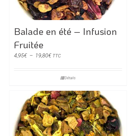
Balade en été – Infusion
Fruitée
Plage
4,95
€
–
19,80
€
TTC
de
prix :
Détails
4,95€
à
19,80€