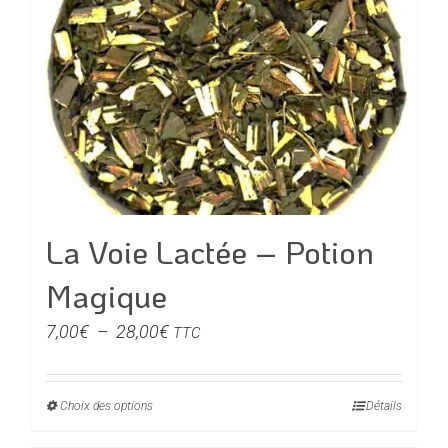
Les
options
peuvent
être
choisies
sur
la
page
du
La Voie Lactée – Potion
produit
Magique
Plage
7,00
€
–
28,00
€
TTC
de
prix :
Choix des options
Ce
Détails
7,00€
produit
à