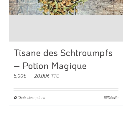
Tisane des Schtroumpfs
– Potion Magique
Plage
5,00
€
–
20,00
€
TTC
de
prix :
Choix des options
Ce
Détails
5,00€
produit
à
a
20,00€
plusieurs
variations.