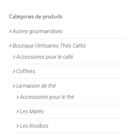
Les
options
Catégories de produits
peuvent
Autres gourmandises
être
choisies
Boutique l'Artisanes Thés Cafés
sur
la
Accessoires pour le café
page
Coffrets
du
produit
La maison de thé
Accessoires pour le thé
Les Matés
Les Rooïbos