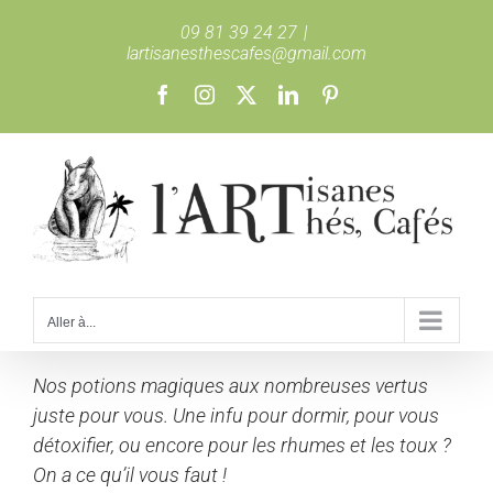
Passer
09 81 39 24 27
|
au
lartisanesthescafes@gmail.com
contenu
Facebook
Instagram
X
LinkedIn
Pinterest
Aller à...
Nos potions magiques aux nombreuses vertus
juste pour vous. Une infu pour dormir, pour vous
détoxifier, ou encore pour les rhumes et les toux ?
On a ce qu’il vous faut !