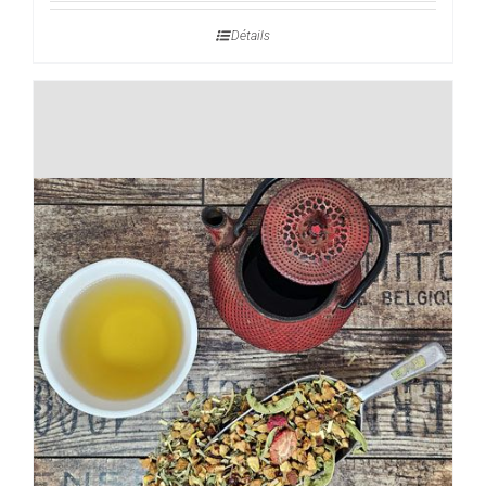
prix :
Détails
5,50€
à
22,00€