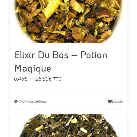
Elixir Du Bos – Potion
Magique
Plage
6,45
€
–
25,80
€
TTC
de
prix :
Choix des options
Ce
Détails
6,45€
produit
à
a
25,80€
plusieurs
variations.