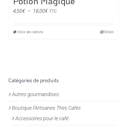
Potion Magique
Plage
4,50
€
–
18,00
€
TTC
de
prix :
Choix des options
Ce
Détails
4,50€
produit
à
a
18,00€
plusieurs
variations.
Les
options
Catégories de produits
peuvent
Autres gourmandises
être
choisies
Boutique l'Artisanes Thés Cafés
sur
la
Accessoires pour le café
page