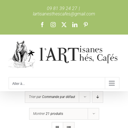
Passer
09 81 39 24 27
|
au
lartisanesthescafes@gmail.com
contenu
Facebook
Instagram
X
LinkedIn
Pinterest
Aller à...
Trier par
Commande par défaut
Montrer
21 produits