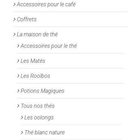
la
Accessoires pour le café
page
Coffrets
du
produit
La maison de thé
Accessoires pour le thé
Les Matés
Les Rooïbos
Potions Magiques
Tous nos thés
Les oolongs
Thé blanc nature