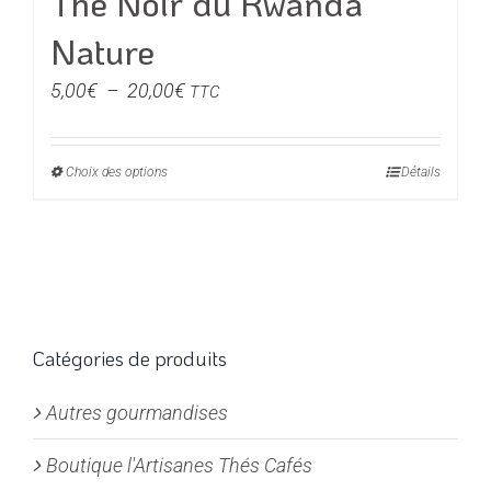
Thé Noir du Rwanda
Nature
Plage
5,00
€
–
20,00
€
TTC
de
prix :
Choix des options
Ce
Détails
5,00€
produit
à
a
20,00€
plusieurs
variations.
Les
options
Catégories de produits
peuvent
Autres gourmandises
être
choisies
Boutique l'Artisanes Thés Cafés
sur