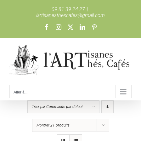
Passer
09 81 39 24 27
|
au
lartisanesthescafes@gmail.com
contenu
Facebook
Instagram
X
LinkedIn
Pinterest
Aller à...
Trier par
Commande par défaut
Montrer
21 produits