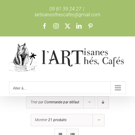
Passer
09 81 39 24 27
|
au
lartisanesthescafes@gmail.com
contenu
Facebook
Instagram
X
LinkedIn
Pinterest
Aller à...
Trier par
Commande par défaut
Montrer
21 produits