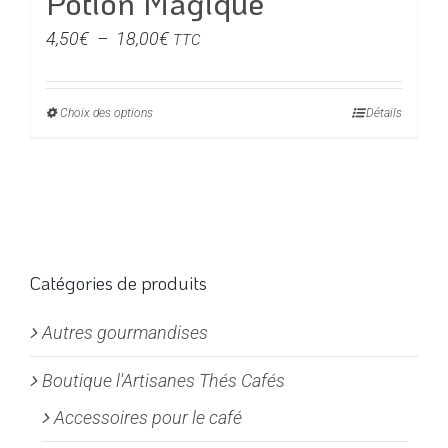
Potion Magique
Plage
4,50
€
–
18,00
€
TTC
de
prix :
Choix des options
Ce
Détails
4,50€
produit
à
a
18,00€
plusieurs
variations.
Les
options
Catégories de produits
peuvent
Autres gourmandises
être
choisies
Boutique l'Artisanes Thés Cafés
sur
la
Accessoires pour le café
page