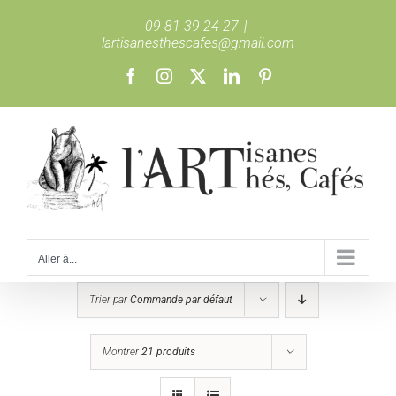
Passer
09 81 39 24 27
|
au
lartisanesthescafes@gmail.com
contenu
Facebook
Instagram
X
LinkedIn
Pinterest
Aller à...
Trier par
Commande par défaut
Montrer
21 produits