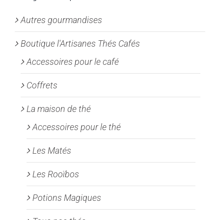
peuvent
Autres gourmandises
être
choisies
Boutique l'Artisanes Thés Cafés
sur
la
Accessoires pour le café
page
Coffrets
du
produit
La maison de thé
Accessoires pour le thé
Les Matés
Les Rooïbos
Potions Magiques