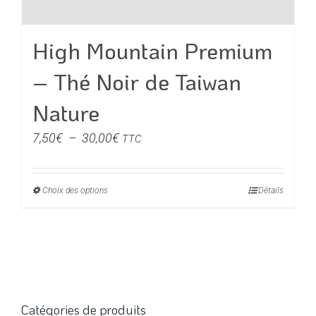
High Mountain Premium
– Thé Noir de Taiwan
Nature
Plage
7,50
€
–
30,00
€
TTC
de
prix :
Choix des options
Ce
Détails
7,50€
produit
à
a
30,00€
plusieurs
variations.
Les
options
Catégories de produits