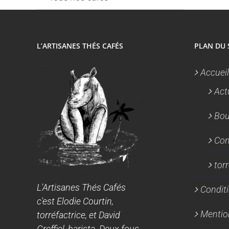
L’ARTISANES THÉS CAFÉS
PLAN DU 
Accueil
Act
Bou
Con
tor
L'Artisanes Thés Cafés
Conditi
c'est Elodie Courtin,
Mentio
torréfactrice, et David
Greffiel, barista. Deux fous