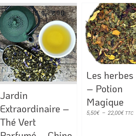
Les herbes
– Potion
Jardin
Magique
Extraordinaire –
Plag
5,50
€
–
22,00
€
TTC
Thé Vert
de
prix :
Parfumé – Chine