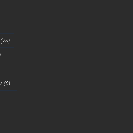
(23)
)
es
(0)