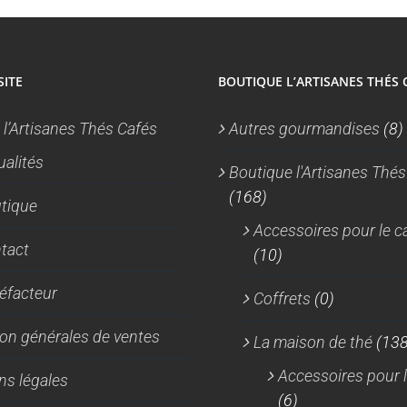
du
du
produit
produit
SITE
BOUTIQUE L’ARTISANES THÉS 
 l’Artisanes Thés Cafés
Autres gourmandises
(8)
ualités
Boutique l'Artisanes Thés
(168)
tique
Accessoires pour le c
tact
(10)
réfacteur
Coffrets
(0)
on générales de ventes
La maison de thé
(138
Accessoires pour l
ns légales
(6)