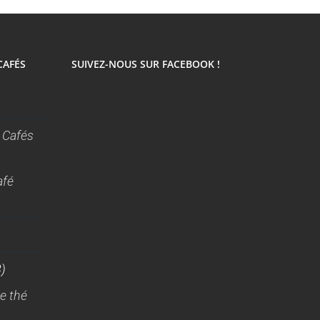
CAFÉS
SUIVEZ-NOUS SUR FACEBOOK !
 Cafés
afé
)
e thé