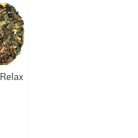
 Relax
e