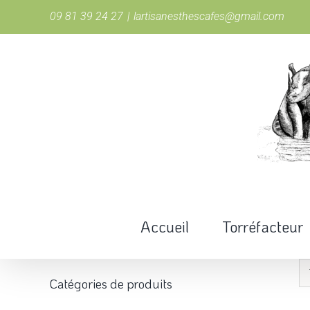
Passer
09 81 39 24 27
|
lartisanesthescafes@gmail.com
au
contenu
Accueil
Torréfacteur
Catégories de produits