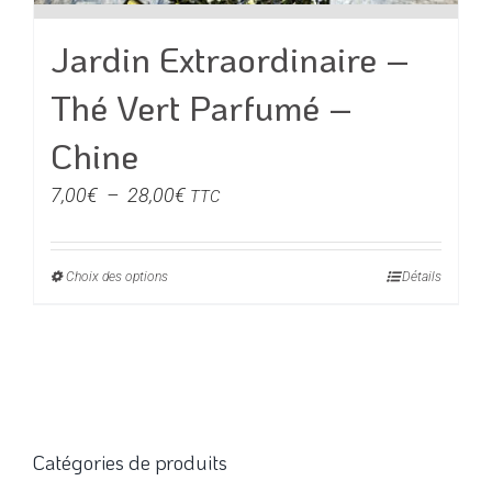
Jardin Extraordinaire –
Thé Vert Parfumé –
Chine
Plage
7,00
€
–
28,00
€
TTC
de
prix :
Choix des options
Ce
Détails
7,00€
produit
à
a
28,00€
plusieurs
variations.
Les
options
Catégories de produits
peuvent