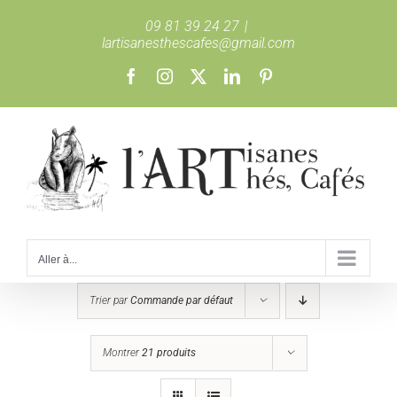
Passer
09 81 39 24 27
|
au
lartisanesthescafes@gmail.com
contenu
Facebook
Instagram
X
LinkedIn
Pinterest
Aller à...
Trier par
Commande par défaut
Montrer
21 produits