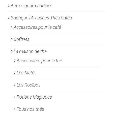
Autres gourmandises
être
choisies
Boutique l'Artisanes Thés Cafés
sur
la
Accessoires pour le café
page
Coffrets
du
produit
La maison de thé
Accessoires pour le thé
Les Matés
Les Rooïbos
Potions Magiques
Tous nos thés