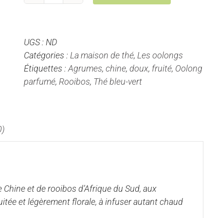
de
Tzigane
-
UGS :
ND
Thé
Catégories :
La maison de thé
,
Les oolongs
Oolong
Étiquettes :
Agrumes
,
chine
,
doux
,
fruité
,
Oolong
parfumé
parfumé
,
Rooibos
,
Thé bleu-vert
0)
 Chine et de rooibos d’Afrique du Sud, aux
tée et légèrement florale, à infuser autant chaud