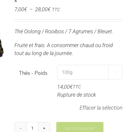
Plage
7,00
€
–
28,00
€
TTC
de
prix :
Thé Oolong / Rooibos / 7 Agrumes / Bleuet.
7,00€
à
Fruité et frais. A consommer chaud ou froid
28,00€
tout au long de la journée.
Thés - Poids

14,00
€
TTC
Rupture de stock
Effacer la sélection
Ajouter au panier
quantité