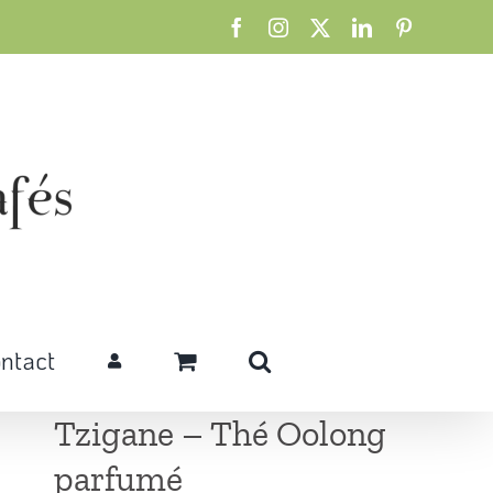
Facebook
Instagram
X
LinkedIn
Pinterest
ntact
Tzigane – Thé Oolong
parfumé