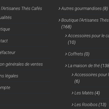
Les
Les
 l’Artisanes Thés Cafés
Autres gourmandises
(8)
options
option
peuvent
peuven
ualités
Boutique l'Artisanes Thés
être
être
(168)
tique
choisies
choisi
Accessoires pour le c
sur
sur
tact
(10)
la
la
page
page
réfacteur
Coffrets
(0)
du
du
produit
produi
on générales de ventes
La maison de thé
(138
Accessoires pour l
ns légales
(6)
ompte
Les Matés
(4)
Les Rooïbos
(13)