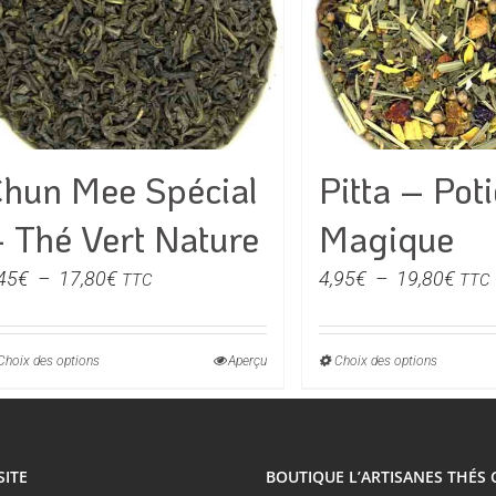
hun Mee Spécial
Pitta – Pot
 Thé Vert Nature
Magique
Plage
Plag
45
€
–
17,80
€
4,95
€
–
19,80
€
TTC
TTC
de
de
prix :
prix :
Choix des options
Ce
Aperçu
Choix des options
Ce
4,45€
4,95
produit
produi
à
à
a
a
17,80€
19,8
plusieurs
plusie
SITE
BOUTIQUE L’ARTISANES THÉS 
variations.
variati