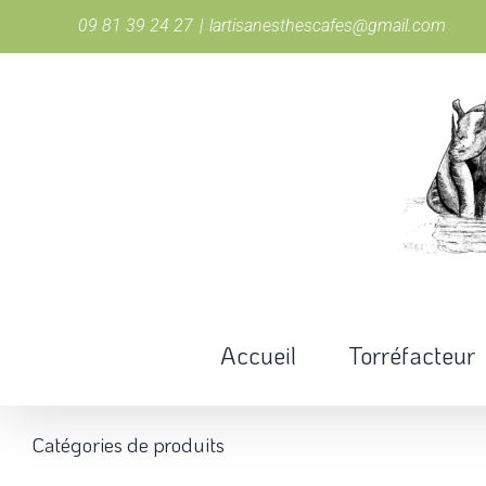
Passer
09 81 39 24 27
|
lartisanesthescafes@gmail.com
au
contenu
Accueil
Torréfacteur
Catégories de produits