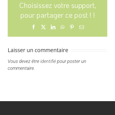
Choisissez votre support,
pour partager ce post ! !
Facebook
X
LinkedIn
WhatsApp
Pinterest
Email
Laisser un commentaire
Vous devez être
identifié
pour poster un
commentaire.