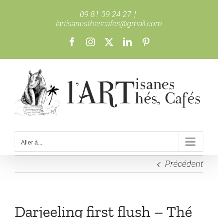
Passer
09 81 39 24 27
|
au
lartisanesthescafes@gmail.com
contenu
Facebook
Instagram
X
LinkedIn
Pinterest
Aller à...
Précédent
Darjeeling first flush – Thé