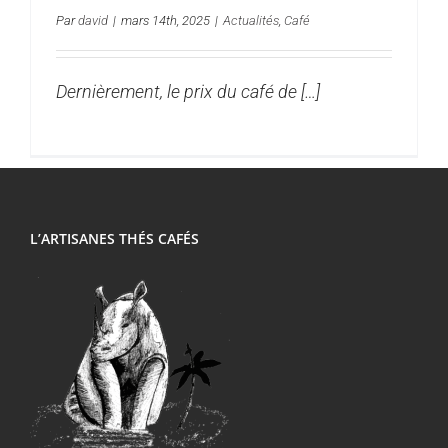
Par
david
|
mars 14th, 2025
|
Actualités
,
Café
Dernièrement, le prix du café de […]
L’ARTISANES THÉS CAFÉS