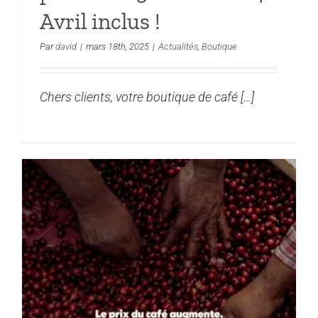
Avril inclus !
Par
david
|
mars 18th, 2025
|
Actualités
,
Boutique
Chers clients, votre boutique de café […]