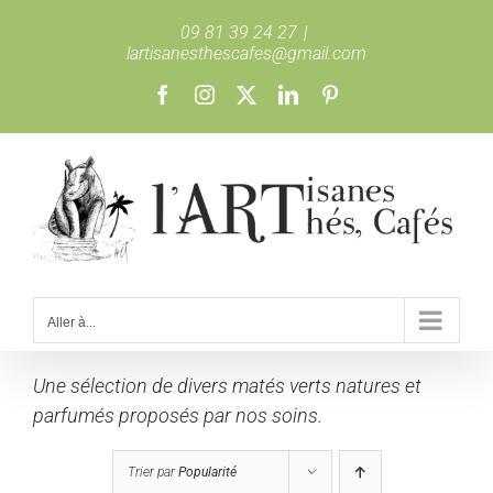
Passer
09 81 39 24 27
|
au
lartisanesthescafes@gmail.com
contenu
Facebook
Instagram
X
LinkedIn
Pinterest
Aller à...
Une sélection de divers matés verts natures et
parfumés proposés par nos soins.
Trier par
Popularité