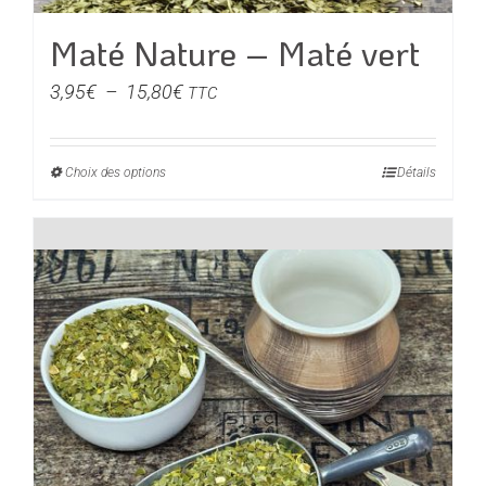
Maté Nature – Maté vert
Plage
3,95
€
–
15,80
€
TTC
de
prix :
Choix des options
Ce
Détails
3,95€
produit
à
a
15,80€
plusieurs
variations.
Les
options
peuvent
être
choisies
sur