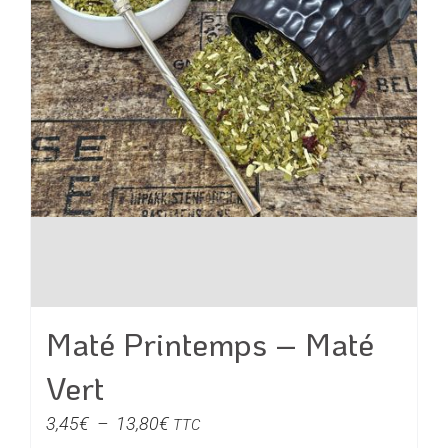
sur
la
page
du
produit
Maté Printemps – Maté
Vert
Plage
3,45
€
–
13,80
€
TTC