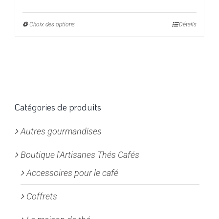
de
prix :
Choix des options
Ce
Détails
3,45€
produit
à
a
13,80€
plusieurs
variations.
Les
options
Catégories de produits
peuvent
Autres gourmandises
être
choisies
Boutique l'Artisanes Thés Cafés
sur
la
Accessoires pour le café
page
Coffrets
du
produit