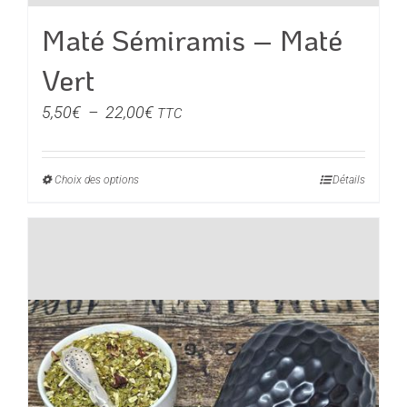
Maté Sémiramis – Maté
Vert
Plage
5,50
€
–
22,00
€
TTC
de
prix :
Choix des options
Ce
Détails
5,50€
produit
à
a
22,00€
plusieurs
variations.
Les
options
peuvent
être
choisies