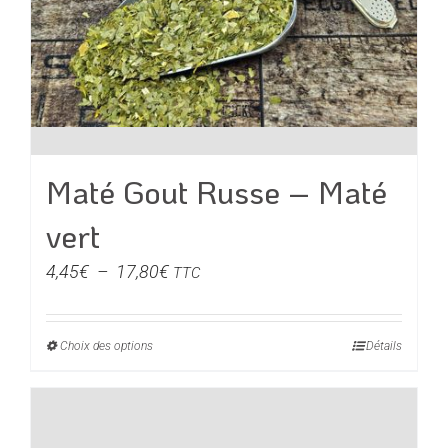
la
page
du
produit
Maté Gout Russe – Maté
vert
Plage
4,45
€
–
17,80
€
TTC
de
prix :
Choix des options
Ce
Détails
4,45€
produit
à
a
17,80€
plusieurs