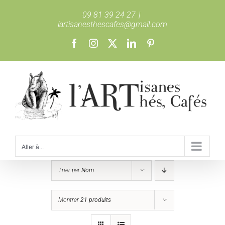
Passer
09 81 39 24 27
|
au
lartisanesthescafes@gmail.com
contenu
Facebook
Instagram
X
LinkedIn
Pinterest
Aller à...
Trier par
Nom
Montrer
21 produits