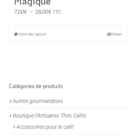
Magique
Plage
7,00
€
–
28,00
€
TTC
de
prix :
Choix des options
Ce
Détails
7,00€
produit
à
a
28,00€
plusieurs
variations.
Les
options
Catégories de produits
peuvent
Autres gourmandises
être
choisies
Boutique l'Artisanes Thés Cafés
sur
la
Accessoires pour le café
page