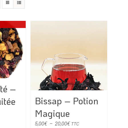
té –
Bissap – Potion
itée
Magique
e
Plage
5,00
€
–
20,00
€
TTC