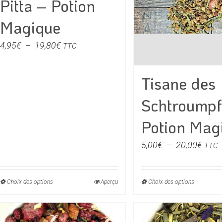
Pitta – Potion
sur
sur
la
la
Magique
page
page
du
du
Plage
4,95
€
–
19,80
€
TTC
produit
produit
de
prix :
Tisane des
4,95€
à
Schtroumpf
19,80€
Potion Mag
Plag
5,00
€
–
20,00
€
TTC
de
prix :
Choix des options
Ce
Aperçu
Choix des options
Ce
5,00
produit
produit
à
a
a
20,0