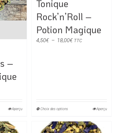
Tonique
sur
la
Rock’n’Roll –
page
du
Potion Magique
produit
Plage
4,50
€
–
18,00
€
TTC
de
prix :
s –
4,50€
à
ique
18,00€
e
Aperçu
Choix des options
Ce
Aperçu
€
produit
a
0€