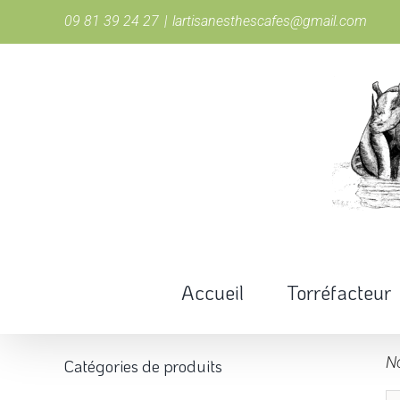
Passer
09 81 39 24 27
|
lartisanesthescafes@gmail.com
au
contenu
Accueil
Torréfacteur
N
Catégories de produits