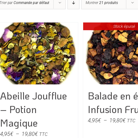
Trier par
Commande par défaut
Montrer
21 produits
Stock épuisé
Abeille Joufflue
Balade en é
– Potion
Infusion Fru
Magique
Plag
4,95
€
–
19,80
€
TTC
de
Plage
4,95
€
–
19,80
€
TTC
prix :