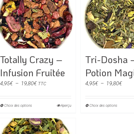
plusieurs
plusieu
variations.
variati
Les
Les
options
option
peuvent
peuven
être
être
choisies
choisie
Totally Crazy –
Tri-Dosha 
sur
sur
la
la
Infusion Fruitée
Potion Mag
page
page
du
du
Plage
Plag
4,95
€
–
19,80
€
4,95
€
–
19,80
€
TTC
produit
produit
de
de
prix :
prix :
Choix des options
Ce
Aperçu
Choix des options
Ce
4,95€
4,95
produit
produit
à
à
a
a
19,80€
19,8
plusieurs
plusieu