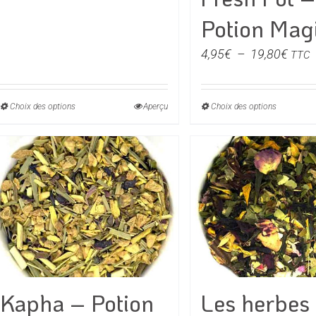
prix :
Potion Mag
6,45€
Plag
4,95
€
–
19,80
€
TTC
à
de
25,80€
prix :
Choix des options
Ce
Aperçu
Choix des options
Ce
4,95
produit
produit
à
a
a
19,8
plusieurs
plusieu
variations.
variati
Les
Les
options
option
peuvent
peuven
être
être
choisies
choisie
Kapha – Potion
Les herbes
sur
sur