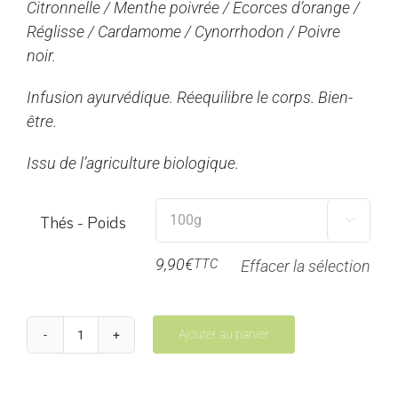
Citronnelle / Menthe poivrée / Ecorces d’orange /
4,95€
Réglisse / Cardamome / Cynorrhodon / Poivre
à
noir.
19,80€
Infusion ayurvédique. Réequilibre le corps. Bien-
être.
Issu de l’agriculture biologique.
Thés - Poids

9,90
€
TTC
Effacer la sélection
Ajouter au panier
quantité
de
Pitta