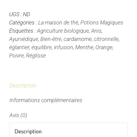
-
UGS :
ND
Potion
Catégories :
La maison de thé
,
Potions Magiques
Magique
Étiquettes :
Agriculture biologique
,
Anis
,
Ayurvédique
,
Bien-être
,
cardamome
,
citronnelle
,
églantier
,
équilibre
,
infusion
,
Menthe
,
Orange
,
Poivre
,
Réglisse
Description
Informations complémentaires
Avis (0)
Description