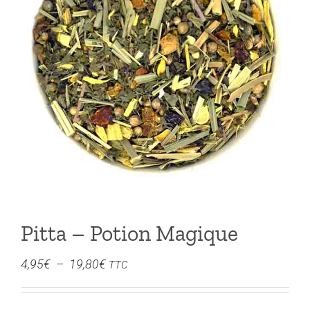
Pitta – Potion Magique
Plage
4,95
€
–
19,80
€
TTC
de
prix :