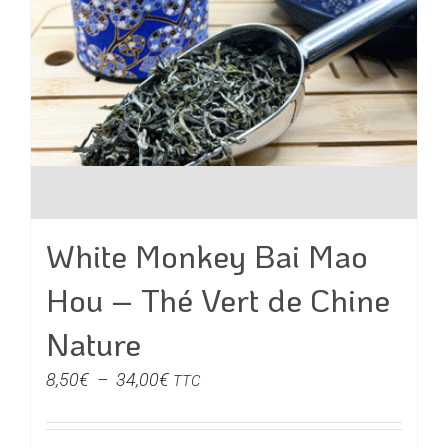
du
produit
White Monkey Bai Mao
Hou – Thé Vert de Chine
Nature
Plage
8,50
€
–
34,00
€
TTC
de
prix :