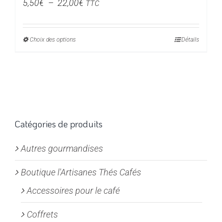
Plage
5,50
€
–
22,00
€
TTC
de
prix :
Choix des options
Ce
Détails
5,50€
produit
à
a
22,00€
plusieurs
variations.
Les
options
Catégories de produits
peuvent
Autres gourmandises
être
choisies
Boutique l'Artisanes Thés Cafés
sur
la
Accessoires pour le café
page
Coffrets
du