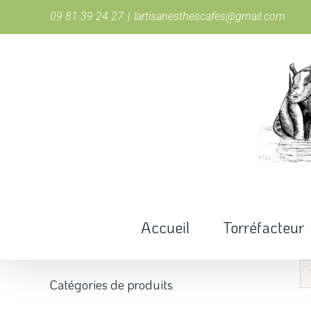
Passer
09 81 39 24 27
|
lartisanesthescafes@gmail.com
au
contenu
Accueil
Torréfacteur
Catégories de produits