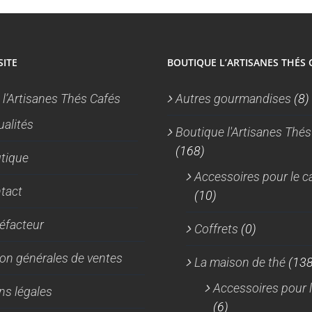
SITE
BOUTIQUE L’ARTISANES THÉS 
 l’Artisanes Thés Cafés
Autres gourmandises
(8)
ualités
Boutique l'Artisanes Thés
(168)
tique
Accessoires pour le c
tact
(10)
réfacteur
Coffrets
(0)
on générales de ventes
La maison de thé
(138
Accessoires pour l
ns légales
(6)