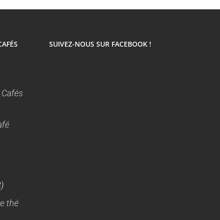
CAFÉS
SUIVEZ-NOUS SUR FACEBOOK !
 Cafés
afé
)
e thé