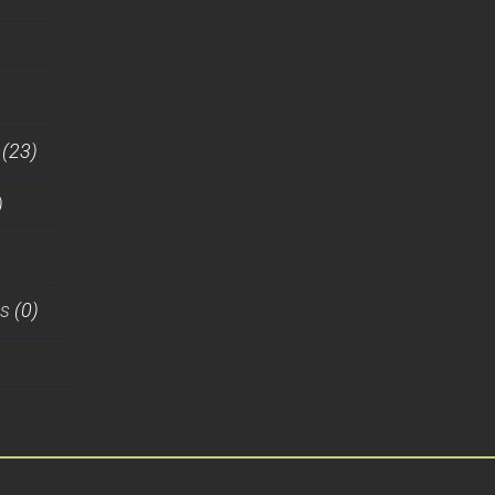
(23)
)
es
(0)