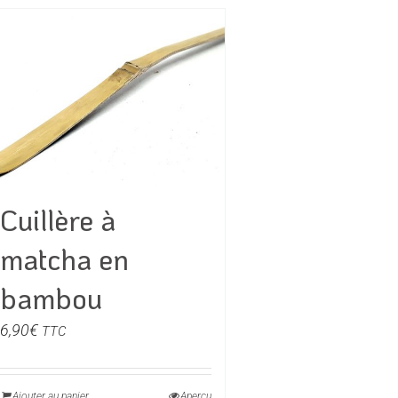
Cuillère à
matcha en
bambou
6,90
€
TTC
Ajouter au panier
Aperçu