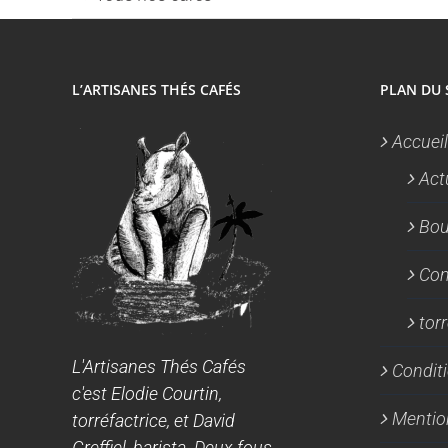
L’ARTISANES THÉS CAFÉS
PLAN DU 
Accueil
Act
Bou
Con
tor
L'Artisanes Thés Cafés
Conditi
c'est Elodie Courtin,
Mentio
torréfactrice, et David
Greffiel, barista. Deux fous