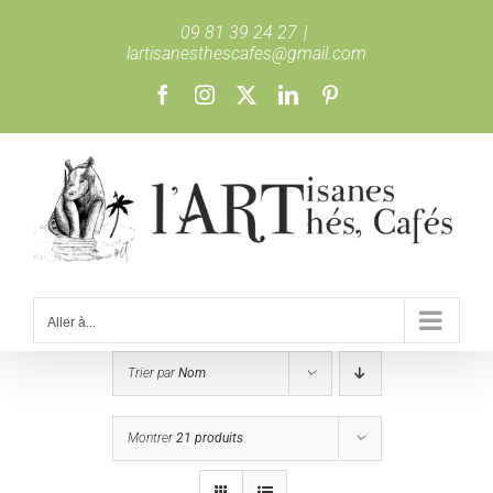
Passer
09 81 39 24 27
|
au
lartisanesthescafes@gmail.com
contenu
Facebook
Instagram
X
LinkedIn
Pinterest
Aller à...
Trier par
Nom
Montrer
21 produits