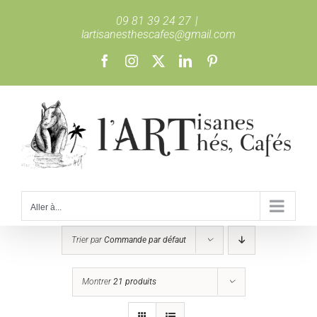
Passer
09 81 39 24 27
|
au
lartisanesthescafes@gmail.com
contenu
Facebook
Instagram
X
LinkedIn
Pinterest
Aller à...
Trier par
Commande par défaut
Montrer
21 produits