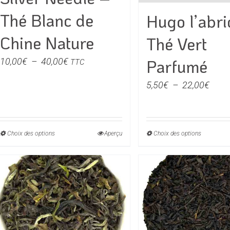
du
du
Thé Blanc de
Hugo l’abri
produit
produit
Chine Nature
Thé Vert
Plage
10,00
€
–
40,00
€
Parfumé
TTC
de
Plag
5,50
€
–
22,00
€
prix :
de
10,00€
prix :
à
5,50
40,00€
Choix des options
Ce
Aperçu
Choix des options
Ce
à
produit
produit
22,0
a
a
plusieurs
plusieu
variations.
variati
Les
Les
options
option