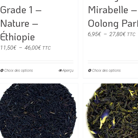
Grade 1 –
Mirabelle –
Nature –
Oolong Par
Éthiopie
Plag
6,95
€
–
27,80
€
TTC
de
Plage
11,50
€
–
46,00
€
TTC
prix :
de
6,95
prix :
à
Choix des options
Ce
Aperçu
Choix des options
Ce
11,50€
27,8
produit
produit
à
a
a
46,00€
plusieurs
plusieu
variations.
variati
Les
Les
options
option
peuvent
peuven