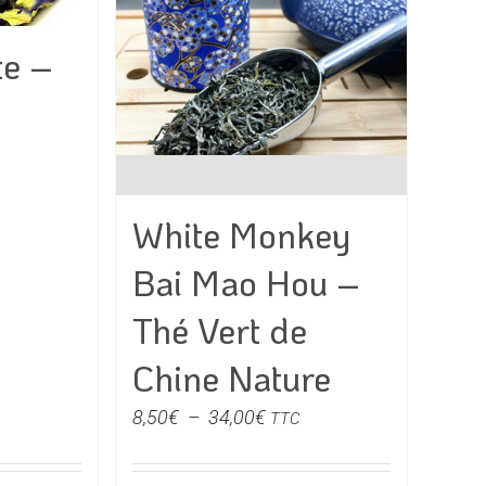
être
s
choisies
te –
sur
la
page
du
produit
e
White Monkey
Bai Mao Hou –
€
Thé Vert de
0€
Chine Nature
Plage
8,50
€
–
34,00
€
TTC
de
prix :