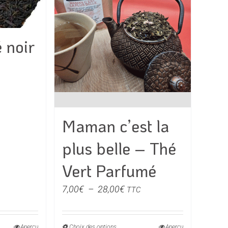
t
peuvent
être
s
choisies
 noir
sur
la
page
du
e
produit
Maman c’est la
€
plus belle – Thé
0€
Vert Parfumé
Plage
7,00
€
–
28,00
€
TTC
de
prix :
Aperçu
Choix des options
Aperçu