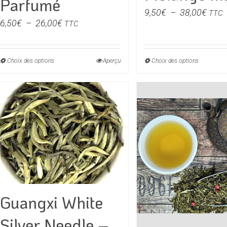
Parfumé
Plag
9,50
€
–
38,00
€
TTC
Plage
6,50
€
–
26,00
€
TTC
de
de
prix :
prix :
9,50
Choix des options
Ce
Aperçu
Choix des options
Ce
6,50€
à
produit
produit
à
38,0
a
a
26,00€
plusieurs
plusieu
variations.
variati
Les
Les
options
option
peuvent
peuven
être
être
choisies
choisie
Guangxi White
sur
sur
la
la
Silver Needle –
page
page