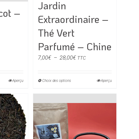
Jardin
du
cot –
Extraordinaire –
produit
Thé Vert
Parfumé – Chine
e
Plage
7,00
€
–
28,00
€
TTC
de
prix :
€
Aperçu
Choix des options
Ce
Aperçu
7,00€
produit
à
0€
a
28,00€
rs
plusieurs
ons.
variations.
Les
s
options