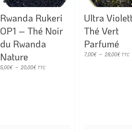
être
être
choisies
choisie
Rwanda Rukeri
Ultra Violet
sur
sur
la
la
OP1 – Thé Noir
Thé Vert
page
page
du
du
du Rwanda
Parfumé
produit
produit
Nature
Plag
7,00
€
–
28,00
€
TTC
de
Plage
5,00
€
–
20,00
€
TTC
prix :
de
7,00
prix :
à
5,00€
28,0
à
20,00€