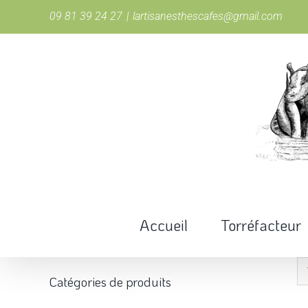
Passer
09 81 39 24 27
|
lartisanesthescafes@gmail.com
au
contenu
Accueil
Torréfacteur
Catégories de produits