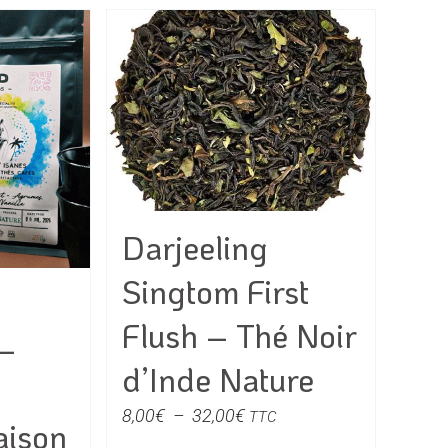
Darjeeling
Singtom First
Flush – Thé Noir
 –
d’Inde Nature
Plage
8,00
€
–
32,00
€
TTC
aison
de