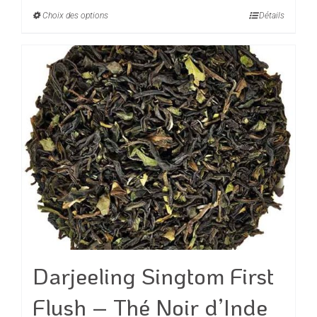
prix :
Choix des options
Ce
Détails
9,50€
produit
à
a
38,00€
plusieurs
variations.
Les
options
peuvent
être
choisies
sur
la
page
du
Darjeeling Singtom First
produit
Flush – Thé Noir d’Inde