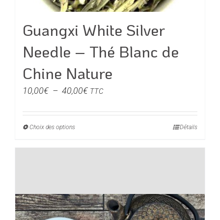
page
du
Guangxi White Silver
produit
Needle – Thé Blanc de
Chine Nature
Plage
10,00
€
–
40,00
€
TTC
de
prix :
Choix des options
Ce
Détails
10,00€
produit
à
a
40,00€
plusieurs
variations.
Les
options