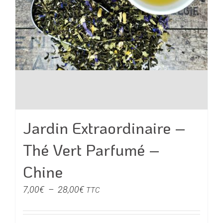
du
produit
Jardin Extraordinaire –
Thé Vert Parfumé –
Chine
Plage
7,00
€
–
28,00
€
TTC
de
prix :