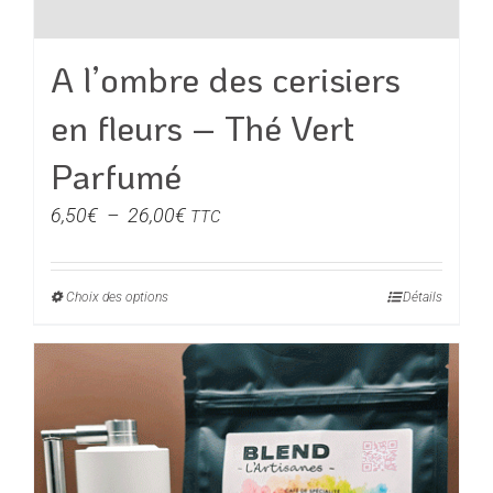
A l’ombre des cerisiers
en fleurs – Thé Vert
Parfumé
Plage
6,50
€
–
26,00
€
TTC
de
prix :
Choix des options
Ce
Détails
6,50€
produit
à
a
26,00€
plusieurs
variations.
Les
options