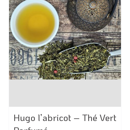
peuvent
être
choisies
sur
la
page
du
produit
Hugo l’abricot – Thé Vert