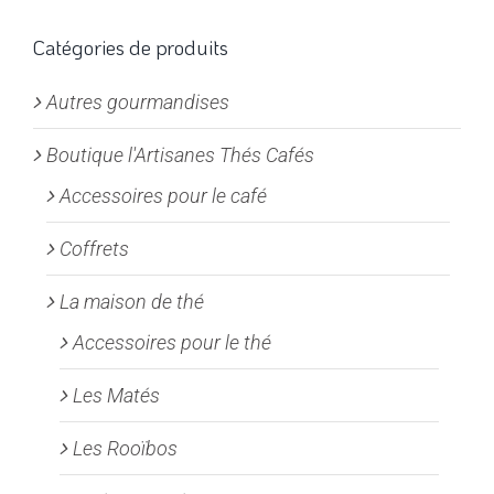
Les
options
Catégories de produits
peuvent
Autres gourmandises
être
choisies
Boutique l'Artisanes Thés Cafés
sur
la
Accessoires pour le café
page
Coffrets
du
produit
La maison de thé
Accessoires pour le thé
Les Matés
Les Rooïbos