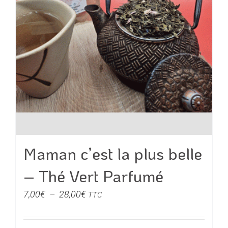
la
page
du
produit
Maman c’est la plus belle
– Thé Vert Parfumé
Plage
7,00
€
–
28,00
€
TTC
de
prix :