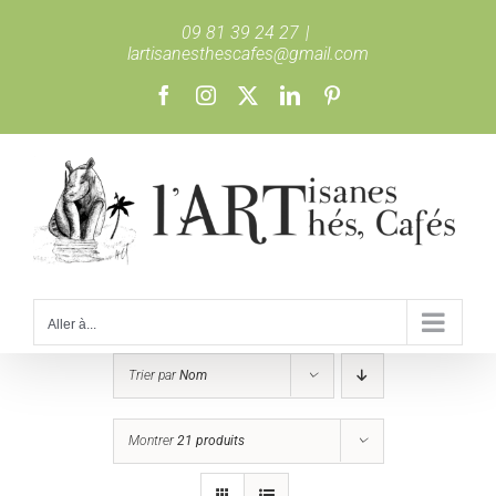
Passer
09 81 39 24 27
|
au
lartisanesthescafes@gmail.com
contenu
Facebook
Instagram
X
LinkedIn
Pinterest
Aller à...
Trier par
Nom
Montrer
21 produits