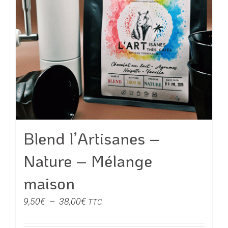
peuvent
être
choisies
sur
la
page
du
produit
Blend l’Artisanes –
Nature – Mélange
maison
Plage
9,50
€
–
38,00
€
TTC
de