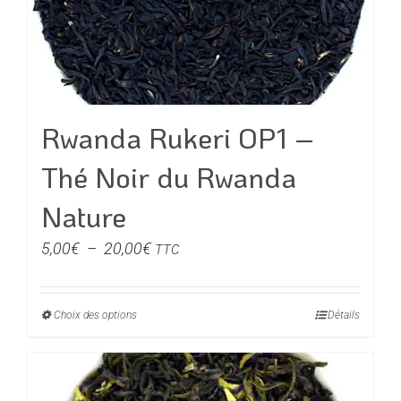
être
choisies
sur
la
page
du
Rwanda Rukeri OP1 –
produit
Thé Noir du Rwanda
Nature
Plage
5,00
€
–
20,00
€
TTC
de
prix :
Choix des options
Ce
Détails
5,00€
produit
à
a
20,00€
plusieurs