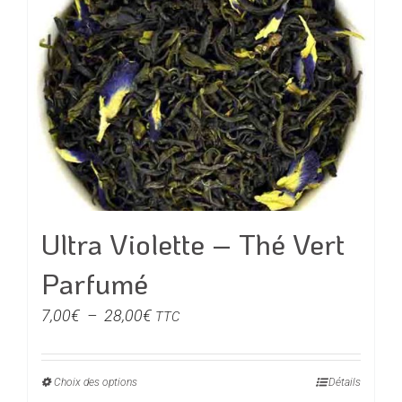
variations.
Les
options
peuvent
être
choisies
sur
la
page
du
Ultra Violette – Thé Vert
produit
Parfumé
Plage
7,00
€
–
28,00
€
TTC
de
prix :
Choix des options
Ce
Détails
7,00€