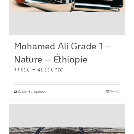
Mohamed Ali Grade 1 –
Nature – Éthiopie
Plage
11,50
€
–
46,00
€
TTC
de
prix :
Choix des options
Ce
Détails
11,50€
produit
à
a
46,00€
plusieurs
variations.
Les