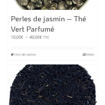
la
page
du
Perles de jasmin – Thé
produit
Vert Parfumé
Plage
10,00
€
–
40,00
€
TTC
de
prix :
Choix des options
Ce
Détails
10,00€
produit
à
a
40,00€
plusieurs
variations.
Les
options
peuvent