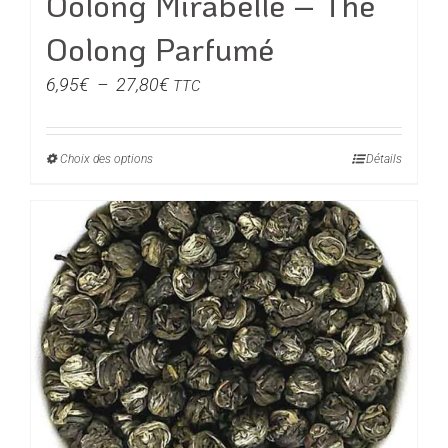
Oolong Mirabelle – Thé
Oolong Parfumé
Plage
6,95
€
–
27,80
€
TTC
de
prix :
Choix des options
Ce
Détails
6,95€
produit
à
a
27,80€
plusieurs
variations.
Les
options
peuvent
être
choisies
sur