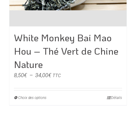
White Monkey Bai Mao
Hou – Thé Vert de Chine
Nature
Plage
8,50
€
–
34,00
€
TTC
de
prix :
Choix des options
Ce
Détails
8,50€
produit
à
a
34,00€
plusieurs
variations.