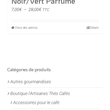
Noir/Vert Parfumé
Plage
7,00
€
–
28,00
€
TTC
de
prix :
Choix des options
Ce
Détails
7,00€
produit
à
a
28,00€
plusieurs
variations.
Les
options
Catégories de produits
peuvent
Autres gourmandises
être
choisies
Boutique l'Artisanes Thés Cafés
sur
la
Accessoires pour le café
page