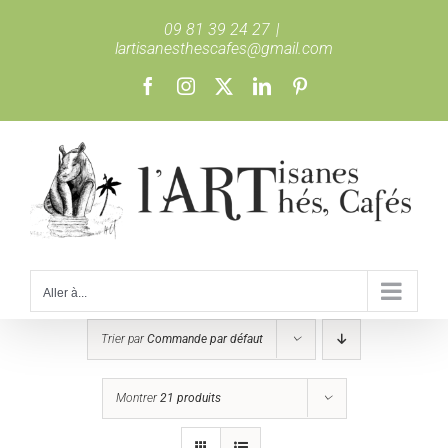
Passer
09 81 39 24 27
|
au
lartisanesthescafes@gmail.com
contenu
Facebook
Instagram
X
LinkedIn
Pinterest
Aller à...
Trier par
Commande par défaut
Montrer
21 produits