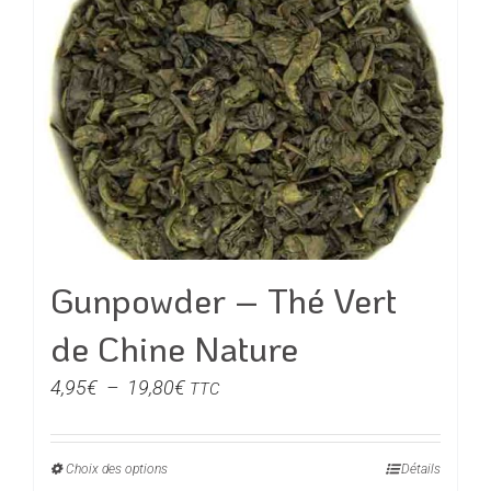
Gunpowder – Thé Vert
de Chine Nature
Plage
4,95
€
–
19,80
€
TTC
de
prix :
Choix des options
Ce
Détails
4,95€