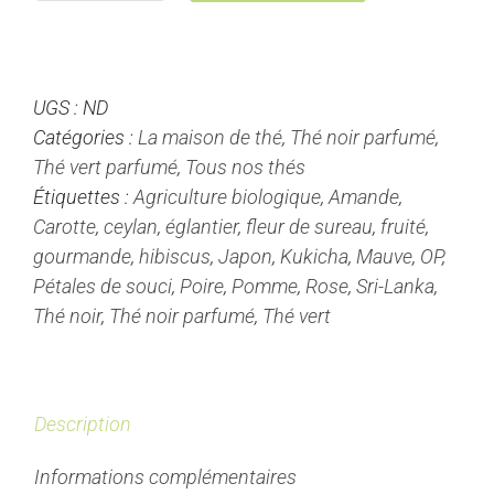
de
Poire
Kakegawa
UGS :
ND
-
Catégories :
La maison de thé
,
Thé noir parfumé
,
Thé
Thé vert parfumé
,
Tous nos thés
Noir/Vert
Étiquettes :
Agriculture biologique
,
Amande
,
Parfumé
Carotte
,
ceylan
,
églantier
,
fleur de sureau
,
fruité
,
gourmande
,
hibiscus
,
Japon
,
Kukicha
,
Mauve
,
OP
,
Pétales de souci
,
Poire
,
Pomme
,
Rose
,
Sri-Lanka
,
Thé noir
,
Thé noir parfumé
,
Thé vert
Description
Informations complémentaires