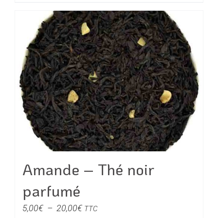
produit
à
a
19,80€
plusieurs
variations.
Les
options
peuvent
être
choisies
sur
la
page
du
Amande – Thé noir
produit
parfumé
Plage
5,00
€
–
20,00
€
TTC