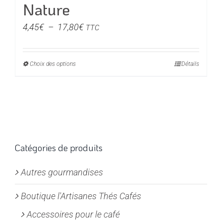
Nature
Plage
4,45
€
–
17,80
€
TTC
de
prix :
Choix des options
Ce
Détails
4,45€
produit
à
a
17,80€
plusieurs
variations.
Les
options
Catégories de produits
peuvent
Autres gourmandises
être
choisies
Boutique l'Artisanes Thés Cafés
sur
la
Accessoires pour le café