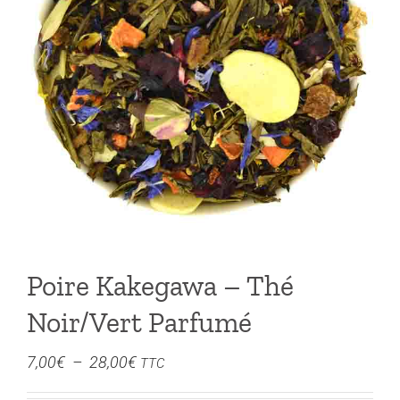
Poire Kakegawa – Thé
Noir/Vert Parfumé
Plage
7,00
€
–
28,00
€
TTC
de