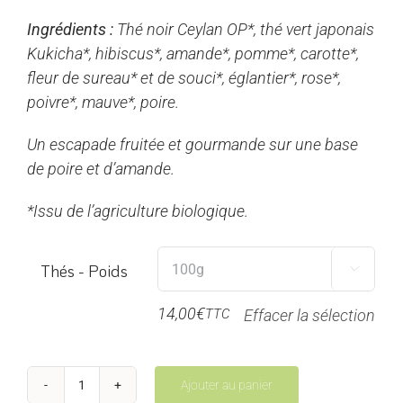
prix :
Ingrédients :
Thé noir Ceylan OP*, thé vert japonais
7,00€
Kukicha*, hibiscus*, amande*, pomme*, carotte*,
à
fleur de sureau* et de souci*, églantier*, rose*,
28,00€
poivre*, mauve*, poire.
Un escapade fruitée et gourmande sur une base
de poire et d’amande.
*Issu de l’agriculture biologique.
Thés - Poids

14,00
€
TTC
Effacer la sélection
Ajouter au panier
quantité