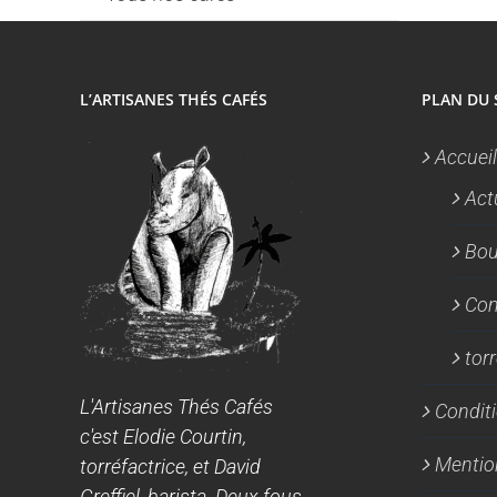
L’ARTISANES THÉS CAFÉS
PLAN DU 
Accueil
Act
Bou
Con
tor
L'Artisanes Thés Cafés
Conditi
c'est Elodie Courtin,
Mentio
torréfactrice, et David
Greffiel, barista. Deux fous