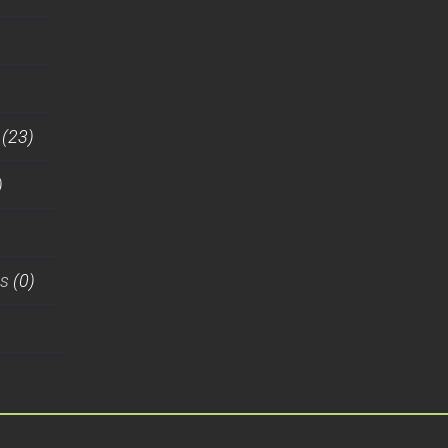
(23)
)
es
(0)