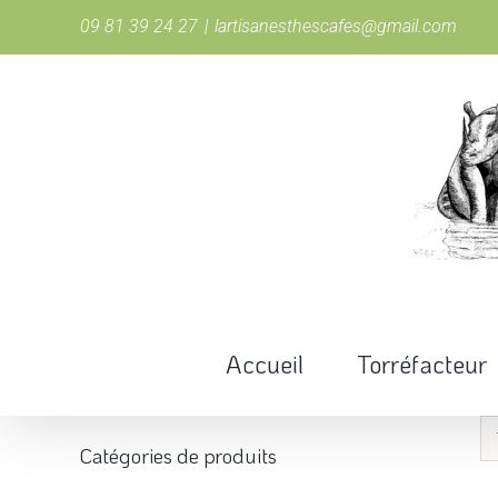
Passer
09 81 39 24 27
|
lartisanesthescafes@gmail.com
au
contenu
Accueil
Torréfacteur
Catégories de produits