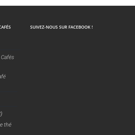
CAFÉS
SUIVEZ-NOUS SUR FACEBOOK !
 Cafés
afé
)
e thé