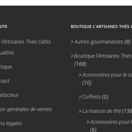
du
produit
SITE
BOUTIQUE L’ARTISANES THÉS 
 l’Artisanes Thés Cafés
Autres gourmandises
(8)
ualités
Boutique l'Artisanes Thés
(168)
tique
Accessoires pour le c
tact
(10)
réfacteur
Coffrets
(0)
on générales de ventes
La maison de thé
(138
Accessoires pour l
ns légales
(6)