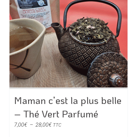
peuvent
être
choisies
sur
la
page
du
produit
Maman c’est la plus belle
– Thé Vert Parfumé
Plage
7,00
€
–
28,00
€
TTC
de