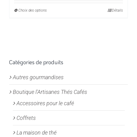
prix :
Choix des options
Ce
Détails
7,00€
produit
à
a
28,00€
plusieurs
variations.
Les
options
Catégories de produits
peuvent
Autres gourmandises
être
choisies
Boutique l'Artisanes Thés Cafés
sur
la
Accessoires pour le café
page
Coffrets
du
produit
La maison de thé