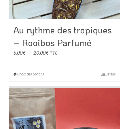
Au rythme des tropiques
– Rooibos Parfumé
Plage
5,00
€
–
20,00
€
TTC
de
prix :
Choix des options
Ce
Détails
5,00€
produit
à
a
20,00€
plusieurs
variations.
Les
options