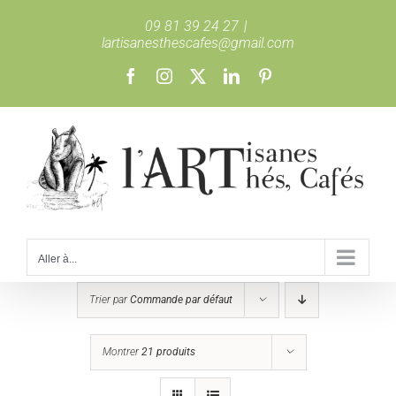
Passer
09 81 39 24 27
|
au
lartisanesthescafes@gmail.com
contenu
Facebook
Instagram
X
LinkedIn
Pinterest
Aller à...
Trier par
Commande par défaut
Montrer
21 produits