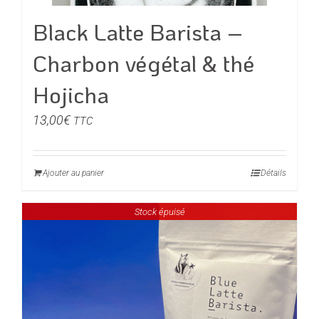
Black Latte Barista –
Charbon végétal & thé
Hojicha
13,00
€
TTC
Ajouter au panier
Détails
Stock épuisé