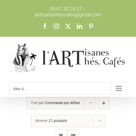
Passer
09 81 39 24 27
|
au
lartisanesthescafes@gmail.com
contenu
Facebook
Instagram
X
LinkedIn
Pinterest
Aller à...
Trier par
Commande par défaut
Montrer
21 produits