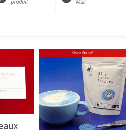
produit
Mail
Stock épuisé
eaux