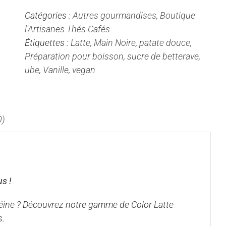
Latte
Catégories :
Autres gourmandises
,
Boutique
Barista
l'Artisanes Thés Cafés
-
Étiquettes :
Latte
,
Main Noire
,
patate douce
,
Ube
Préparation pour boisson
,
sucre de betterave
,
violet
ube
,
Vanille
,
vegan
&
vanille
Bourbon
0)
us !
féine ? Découvrez notre gamme de Color Latte
s.