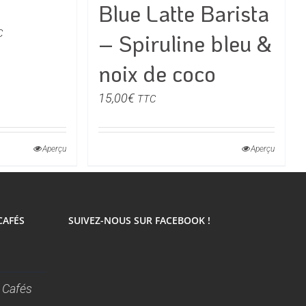
Blue Latte Barista
ge
C
– Spiruline bleu &
noix de coco
 :
00€
15,00
€
TTC
00€
Aperçu
Aperçu
t
urs
CAFÉS
SUIVEZ-NOUS SUR FACEBOOK !
ons.
s
t
 Cafés