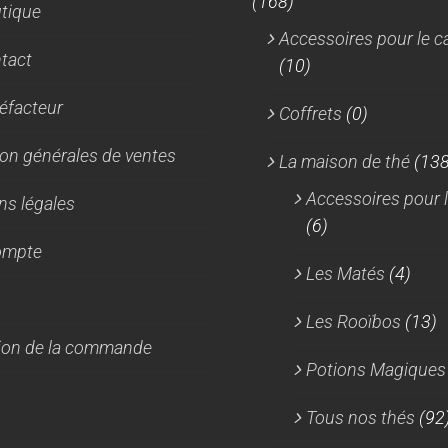
(168)
tique
choisi
Accessoires pour le c
sur
tact
(10)
la
page
réfacteur
Coffrets
(0)
du
produi
on générales de ventes
La maison de thé
(138
Accessoires pour l
ns légales
(6)
ompte
Les Matés
(4)
Les Rooïbos
(13)
tion de la commande
Potions Magiques
Tous nos thés
(92