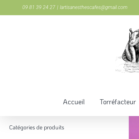
Passer
09 81 39 24 27
|
lartisanesthescafes@gmail.com
au
contenu
Accueil
Torréfacteur
Catégories de produits