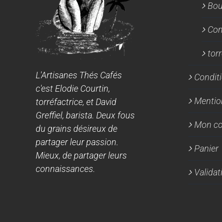
Bou
Con
tor
L'Artisanes Thés Cafés
Conditi
c'est Elodie Courtin,
Mentio
torréfactrice, et David
Greffiel, barista. Deux fous
Mon c
du grains désireux de
partager leur passion.
Panier
Mieux, de partager leurs
connaissances.
Valida