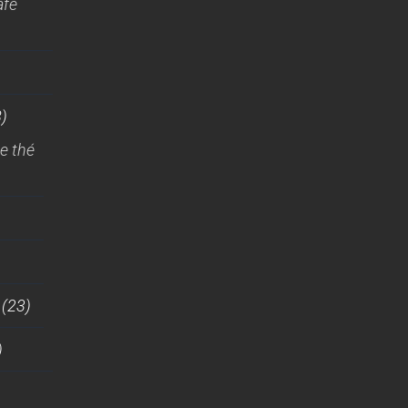
afé
)
e thé
(23)
)