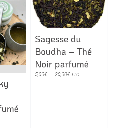
s
options
t
peuvent
être
s
choisies
Sagesse du
sur
la
Boudha – Thé
page
du
Noir parfumé
produit
Plage
5,00
€
–
20,00
€
TTC
ky
de
prix :
5,00€
à
fumé
20,00€
e