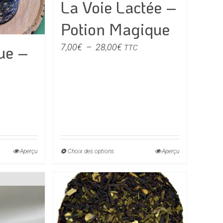
La Voie Lactée –
sur
la
Potion Magique
page
du
Plage
7,00
€
–
28,00
€
ue –
TTC
produit
de
prix :
7,00€
à
e
28,00€
Aperçu
Choix des options
Ce
Aperçu
€
produit
a
0€
rs
plusieurs
ons.
variations.
Les