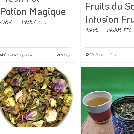
Fruits du So
Potion Magique
Infusion Fru
Plage
4,95
€
–
19,80
€
TTC
Plag
de
4,95
€
–
19,80
€
TTC
de
prix :
prix :
4,95€
4,95
à
Choix des options
Ce
Aperçu
Choix des options
Ce
à
19,80€
produit
produit
19,8
a
a
plusieurs
plusieu
variations.
variati
Les
Les
options
option
peuvent
peuven
être
être
choisies
choisie