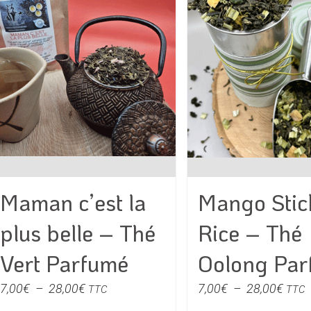
options
option
peuvent
peuven
être
être
choisies
choisie
sur
sur
la
la
page
page
du
du
produit
produit
Mango Stic
Maman c’est la
Rice – Thé
plus belle – Thé
Oolong Par
Vert Parfumé
Plag
Plage
7,00
€
–
28,00
€
7,00
€
–
28,00
€
TTC
TTC
de
de