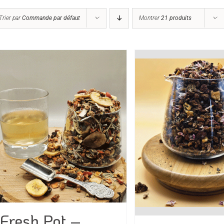
Trier par
Commande par défaut
Montrer
21 produits
Fresh Pot –