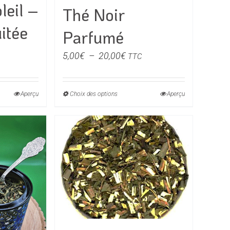
leil –
Thé Noir
itée
Parfumé
e
Plage
5,00
€
–
20,00
€
TTC
de
prix :
€
Aperçu
Choix des options
Ce
Aperçu
5,00€
produit
à
0€
a
20,00€
rs
plusieurs
ons.
variations.
Les
s
options
t
peuvent
être
s
choisies