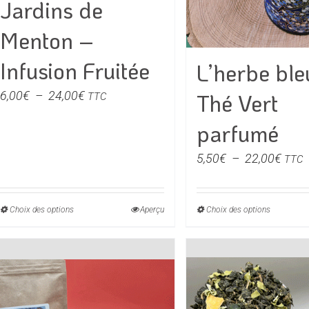
Jardins de
sur
sur
la
la
Menton –
page
page
du
du
Infusion Fruitée
L’herbe ble
produit
produit
Plage
6,00
€
–
24,00
€
Thé Vert
TTC
de
parfumé
prix :
6,00€
Plag
5,50
€
–
22,00
€
TTC
à
de
24,00€
prix :
Choix des options
Ce
Aperçu
Choix des options
Ce
5,50
produit
produit
à
a
a
22,0
plusieurs
plusieu
variations.
variati
Les
Les