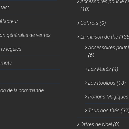
Accessoires pour le c
sur
tact
(10)
la
page
réfacteur
Coffrets
(0)
du
produit
on générales de ventes
La maison de thé
(138
Accessoires pour l
ns légales
(6)
ompte
Les Matés
(4)
Les Rooïbos
(13)
tion de la commande
Potions Magiques
Tous nos thés
(92
Offres de Noel
(0)