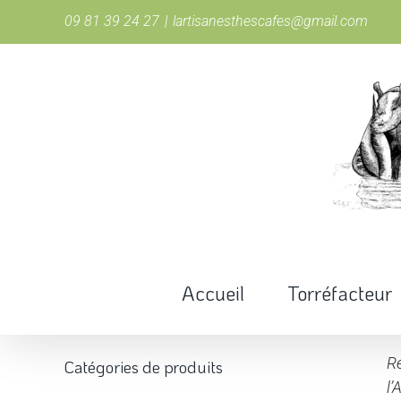
Passer
09 81 39 24 27
|
lartisanesthescafes@gmail.com
au
contenu
Accueil
Torréfacteur
Re
Catégories de produits
l’