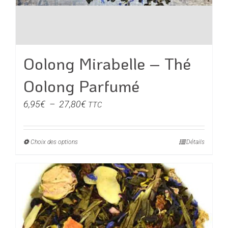
Oolong Mirabelle – Thé
Oolong Parfumé
Plage
6,95
€
–
27,80
€
TTC
de
prix :
Choix des options
Ce
Détails
6,95€
produit
à
a
27,80€
plusieurs
variations.
Les
options