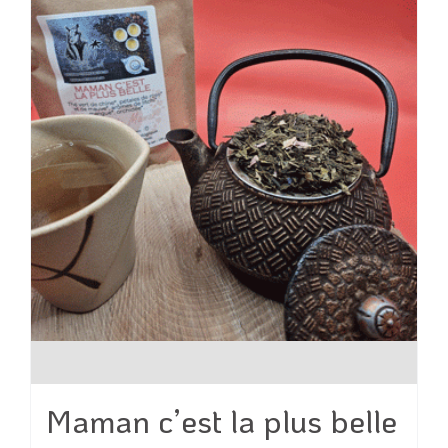
peuvent
être
choisies
sur
la
page
du
produit
Maman c’est la plus belle