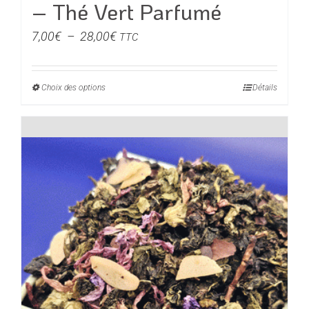
– Thé Vert Parfumé
Plage
7,00
€
–
28,00
€
TTC
de
prix :
Choix des options
Ce
Détails
7,00€
produit
à
a
28,00€
plusieurs
variations.
Les
options
peuvent
être
choisies
sur
la