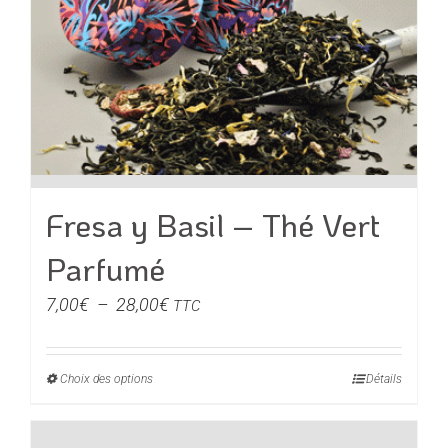
Fresa y Basil – Thé Vert
Parfumé
Plage
7,00
€
–
28,00
€
TTC
de
prix :
Choix des options
Ce
Détails
7,00€
produit
à
a
28,00€