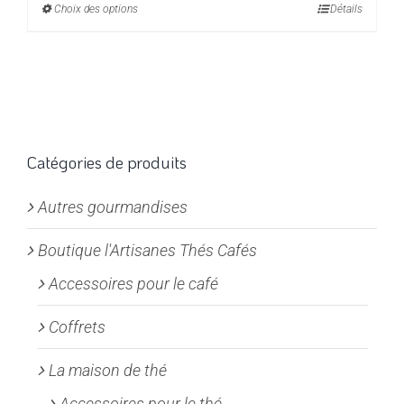
Choix des options
Ce
Détails
4,95€
produit
à
a
19,80€
plusieurs
variations.
Les
options
Catégories de produits
peuvent
Autres gourmandises
être
choisies
Boutique l'Artisanes Thés Cafés
sur
la
Accessoires pour le café
page
Coffrets
du
produit
La maison de thé
Accessoires pour le thé