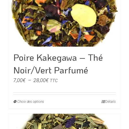
peuvent
être
choisies
sur
la
page
du
Poire Kakegawa – Thé
produit
Noir/Vert Parfumé
Plage
7,00
€
–
28,00
€
TTC
de
prix :
Choix des options
Ce
Détails
7,00€
produit
à
a
28,00€
plusieurs