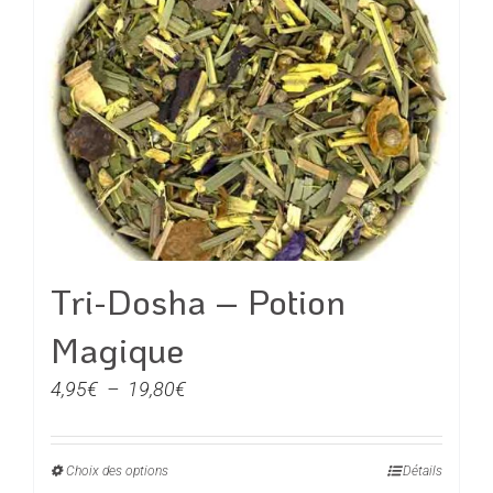
variations.
Les
options
peuvent
être
choisies
sur
la
page
du
Tri-Dosha – Potion
produit
Magique
Plage
4,95
€
–
19,80
€
de
prix :
Choix des options
Ce
Détails
4,95€