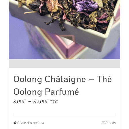
page
du
produit
Oolong Châtaigne – Thé
Oolong Parfumé
Plage
8,00
€
–
32,00
€
TTC
de
prix :
Choix des options
Ce
Détails
8,00€