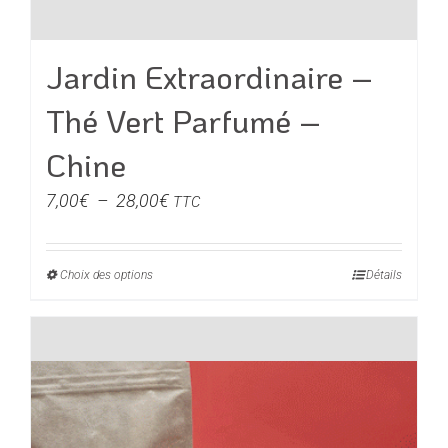
Jardin Extraordinaire –
Thé Vert Parfumé –
Chine
Plage
7,00
€
–
28,00
€
TTC
de
prix :
Choix des options
Ce
Détails
7,00€
produit
à
a
28,00€
plusieurs
variations.
Les
options