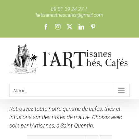
Passer
09 81 39 24 27
|
au
lartisanesthescafes@gmail.com
contenu
Facebook
Instagram
X
LinkedIn
Pinterest
Aller à...
Retrouvez toute notre gamme de cafés, thés et
infusions sur des notes de mauve. Choisis avec
soin par l’Artisanes, à Saint-Quentin.